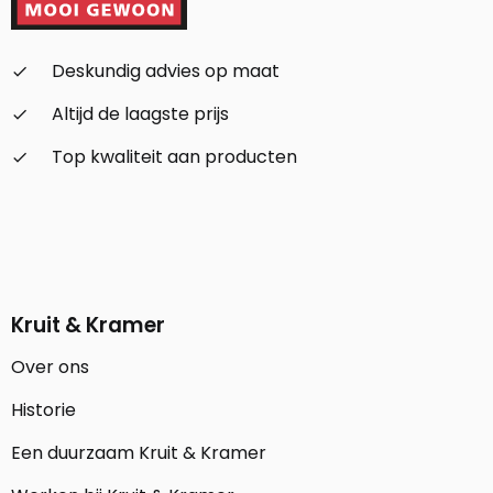
Deskundig advies op maat
check_small
Altijd de laagste prijs
check_small
Top kwaliteit aan producten
check_small
Kruit & Kramer
Over ons
Historie
Een duurzaam Kruit & Kramer