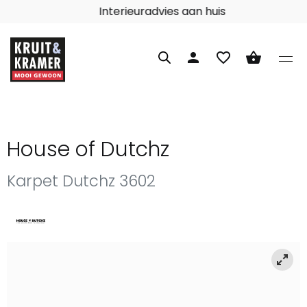
Interieuradvies aan huis
person
favorite_border
shopping_basket
House of Dutchz
Karpet Dutchz 3602