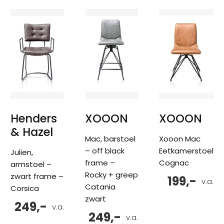
Henders
XOOON
XOOON
& Hazel
Mac, barstoel
Xooon Mac
– off black
Eetkamerstoel
Julien,
frame –
Cognac
armstoel –
Rocky + greep
zwart frame –
199,-
v.a.
Catania
Corsica
zwart
249,-
v.a.
249,-
v.a.