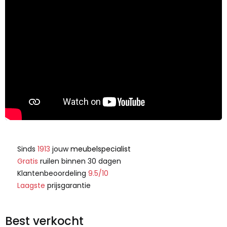
Sinds
1913
jouw
meubelspecialist
Gratis
ruilen binnen 30 dagen
Klantenbeoordeling
9.5/10
Laagste
prijsgarantie
Best verkocht