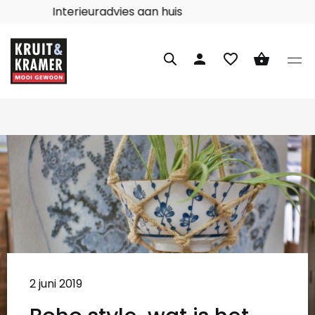
Interieuradvies aan huis
person
favorite_border
shopping_basket
2 juni 2019