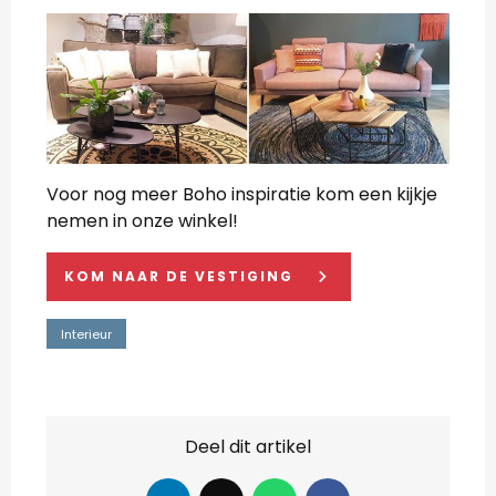
Voor nog meer Boho inspiratie kom een kijkje
nemen in onze winkel!
keyboard_arrow_right
KOM NAAR DE VESTIGING
Interieur
Deel dit artikel