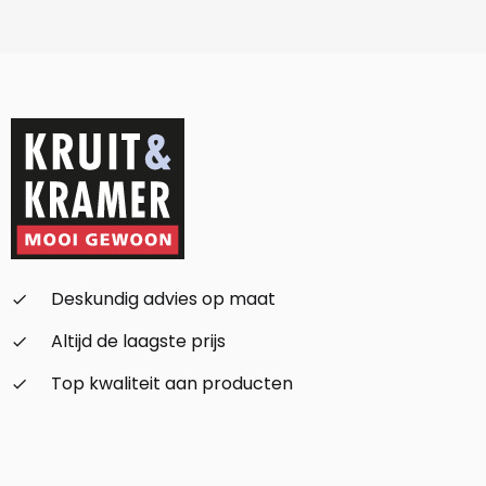
Deskundig advies op maat
check_small
Altijd de laagste prijs
check_small
Top kwaliteit aan producten
check_small