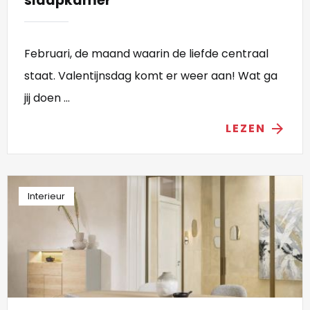
slaapkamer
Februari, de maand waarin de liefde centraal
staat. Valentijnsdag komt er weer aan! Wat ga
jij doen ...
LEZEN
arrow_forward
Interieur