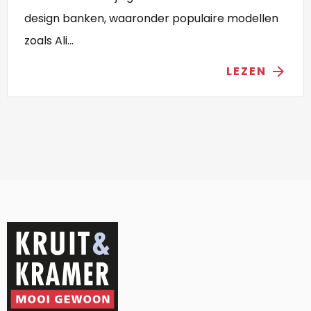
design banken, waaronder populaire modellen
zoals Ali...
LEZEN
arrow_forward