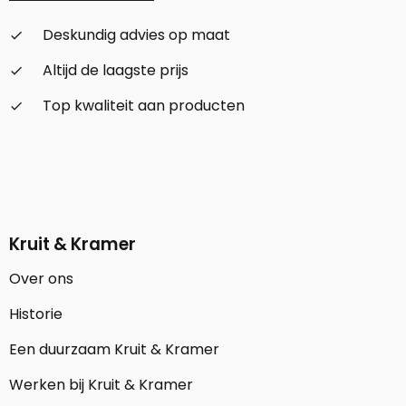
Deskundig advies op maat
check_small
Altijd de laagste prijs
check_small
Top kwaliteit aan producten
check_small
Kruit & Kramer
Over ons
Historie
Een duurzaam Kruit & Kramer
Werken bij Kruit & Kramer