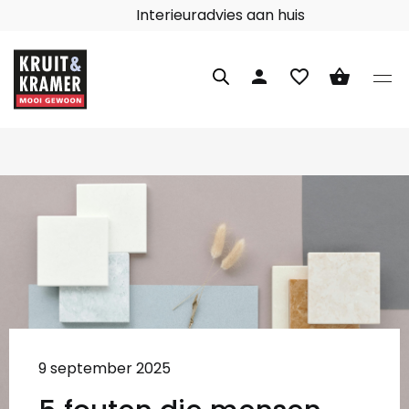
Interieuradvies aan huis
person
favorite_border
shopping_basket
9 september 2025