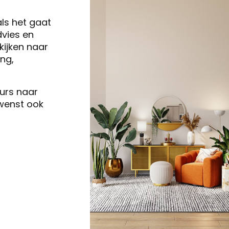
als het gaat
vies en
ijken naar
ng,
eurs naar
 wenst ook