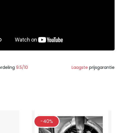
rdeling
9.5/10
Laagste
prijsgarantie
-40%