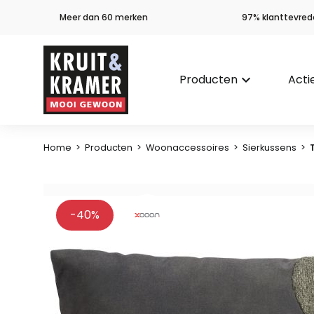
Meer dan 60 merken
97% klanttevred
Producten
keyboard_arrow_down
Acti
Home
>
Producten
>
Woonaccessoires
>
Sierkussens
>
-40%