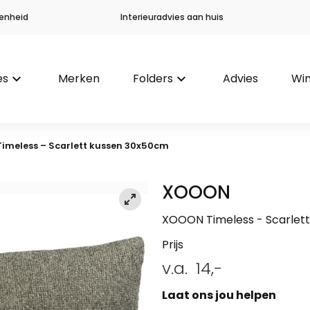
enheid
Interieuradvies aan huis
es
keyboard_arrow_down
Merken
Folders
keyboard_arrow_down
Advies
Win
Timeless – Scarlett kussen 30x50cm
XOOON
XOOON Timeless - Scarlet
Prijs
v.a.
14,-
Laat ons jou helpen