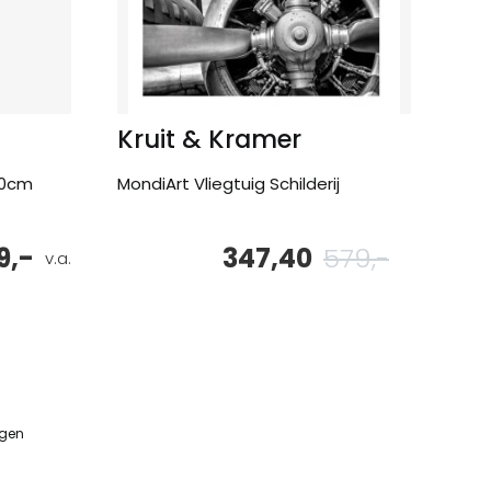
Kruit & Kramer
60cm
MondiArt Vliegtuig Schilderij
9,-
347,40
579,-
Oorspronke
Huidige
v.a.
prijs
prijs
was:
is:
579,-.
347,40.
ngen