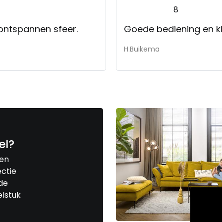
8
 ontspannen sfeer.
Goede bediening en kl
H.Buikema
el?
een
ctie
de
elstuk