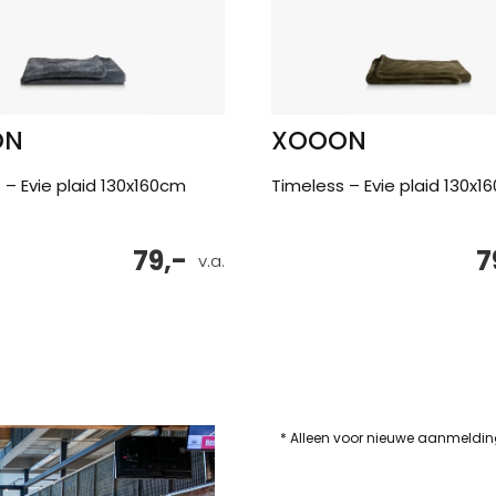
ON
XOOON
 – Evie plaid 130x160cm
Timeless – Evie plaid 130x1
79,-
7
v.a.
* Alleen voor nieuwe aanmeldi