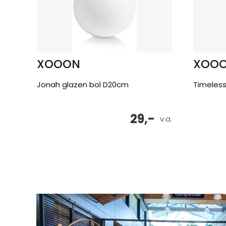
XOOON
XOO
Jonah glazen bol D20cm
Timeless
29,-
v.a.