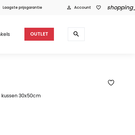
shopping
Laagste prijsgarantie
person_outline
Account
favorite_border
Producten
zoeken
search
kels
OUTLET
SFEERFOTO
t kussen 30x50cm