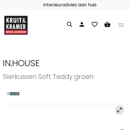
Interieuradvies aan huis
person
favorite_border
shopping_basket
IN.HOUSE
Sierkussen Soft Teddy groen