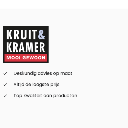
Deskundig advies op maat
check_small
Altijd de laagste prijs
check_small
Top kwaliteit aan producten
check_small