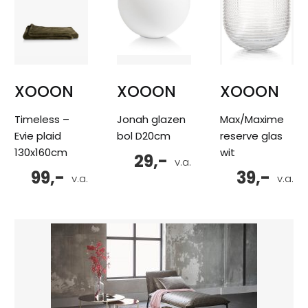
XOOON
XOOON
XOOON
Timeless –
Jonah glazen
Max/Maxime
Evie plaid
bol D20cm
reserve glas
130x160cm
wit
29,-
v.a.
99,-
39,-
v.a.
v.a.