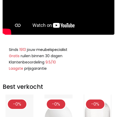
Sinds
1913
jouw
meubelspecialist
Gratis
ruilen binnen 30 dagen
Klantenbeoordeling
9.5/10
Laagste
prijsgarantie
Best verkocht
-0%
-0%
-0%