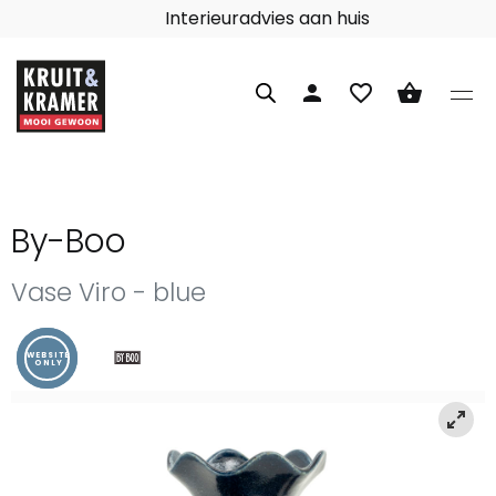
Interieuradvies aan huis
person
favorite_border
shopping_basket
By-Boo
Vase Viro - blue
WEBSITE
ONLY