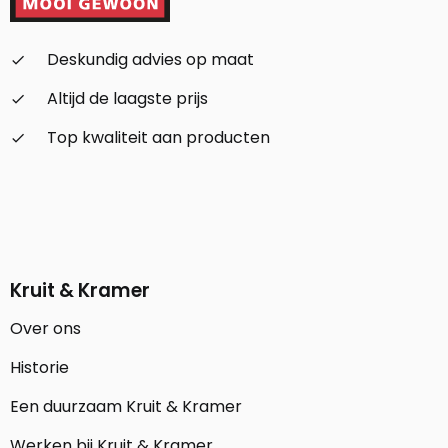
Deskundig advies op maat
check_small
Altijd de laagste prijs
check_small
Top kwaliteit aan producten
check_small
Kruit & Kramer
Over ons
Historie
Een duurzaam Kruit & Kramer
Werken bij Kruit & Kramer