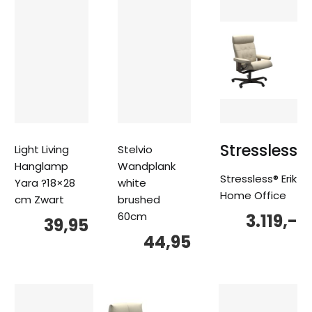
Stressless
Light Living
Stelvio
Hanglamp
Wandplank
Stressless® Erik
Yara ?18×28
white
Home Office
cm Zwart
brushed
60cm
3.119,-
39,95
44,95