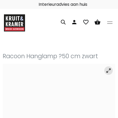
Interieuradvies aan huis
person
favorite_border
shopping_basket
Racoon Hanglamp ?50 cm zwart