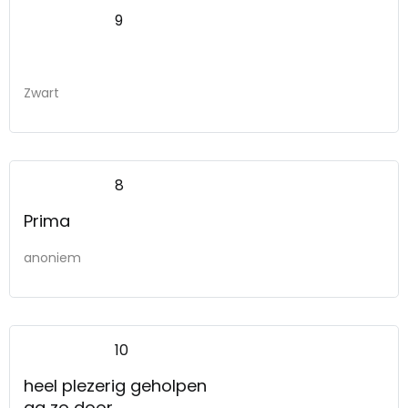
9
Zwart
8
Prima
anoniem
10
heel plezerig geholpen
ga zo door