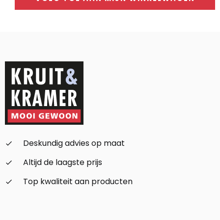
Alternative:
Deskundig advies op maat
check_small
Altijd de laagste prijs
check_small
Top kwaliteit aan producten
check_small