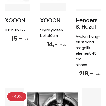
XOOON
XOOON
Henders
& Hazel
LED bulb E27
Skylar glazen
bol D10cm
Avalon, hang-
15,-
v.a.
en staand
14,-
v.a.
mogelijk –
element 45
cm. – 3-
niches
219,-
v.a.
-40%