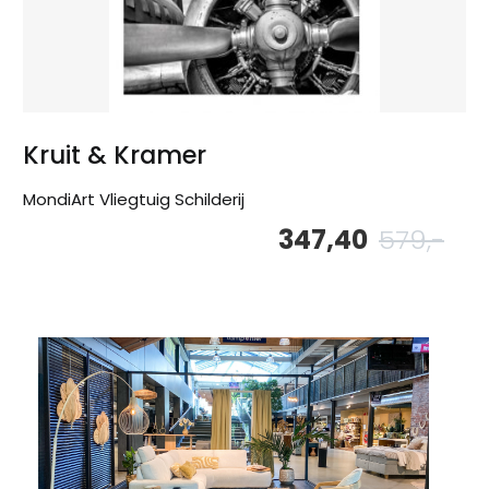
Kruit & Kramer
MondiArt Vliegtuig Schilderij
347,40
579,-
Oor
Hu
pri
pri
wa
is:
579
347