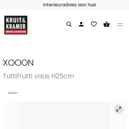
Interieuradvies aan huis
person
favorite_border
shopping_basket
XOOON
Tuttifrutti vaas H25cm