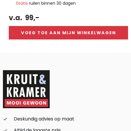
Gratis
ruilen binnen 30 dagen
v.a.
99,-
VOEG TOE AAN MIJN WINKELWAGEN
Alternative:
Deskundig advies op maat
check_small
Altijd de laagste prijs
check_small