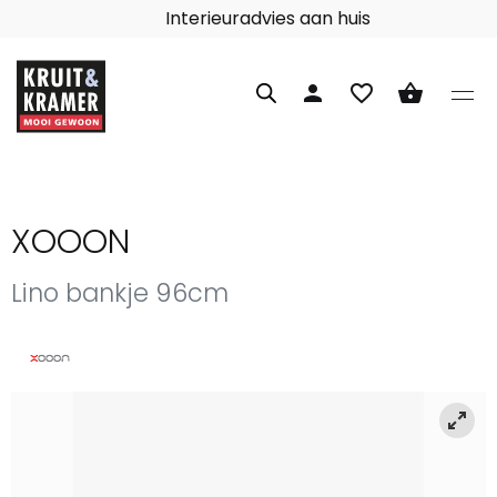
Interieuradvies aan huis
person
favorite_border
shopping_basket
XOOON
Lino bankje 96cm