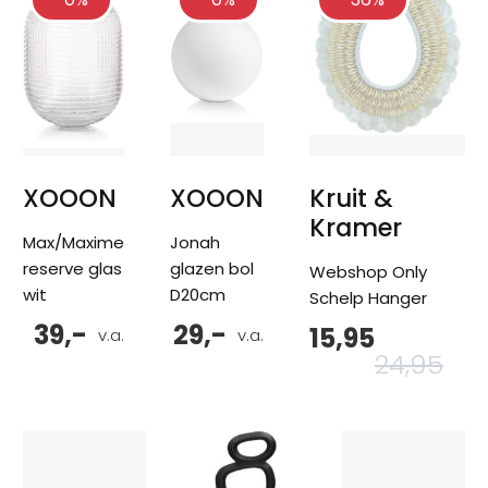
XOOON
XOOON
Kruit &
Kramer
Max/Maxime
Jonah
reserve glas
glazen bol
Webshop Only
wit
D20cm
Schelp Hanger
39,-
29,-
15,95
Oor
Hu
v.a.
v.a.
pri
pri
24,95
wa
is:
24,
15,