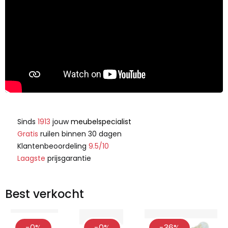
Sinds
1913
jouw
meubelspecialist
Gratis
ruilen binnen 30 dagen
Klantenbeoordeling
9.5/10
Laagste
prijsgarantie
Best verkocht
-0%
-0%
-36%