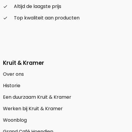
Altijd de laagste prijs
check_small
Top kwaliteit aan producten
check_small
Kruit & Kramer
Over ons
Historie
Een duurzaam Kruit & Kramer
Werken bij Kruit & Kramer
Woonblog
Grand Café Hoendiep