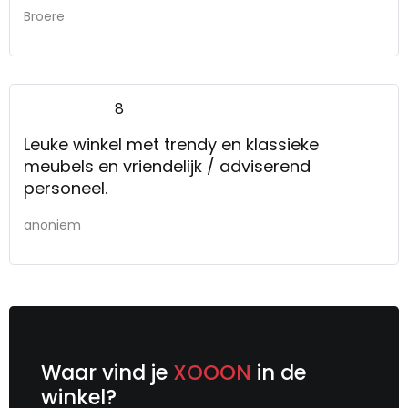
plaats vinden. Vertrouwen dat het
Broere
uiteindelijk goed gaat komen.
8
Leuke winkel met trendy en klassieke
meubels en vriendelijk / adviserend
personeel.
anoniem
Waar vind je
XOOON
in de
winkel?