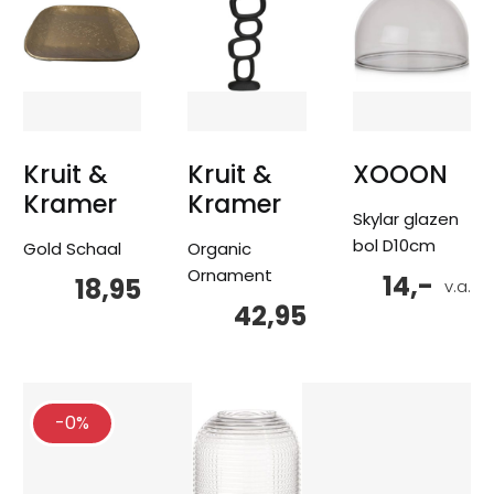
Kruit &
Kruit &
XOOON
Kramer
Kramer
Skylar glazen
bol D10cm
Gold Schaal
Organic
Ornament
14,-
18,95
v.a.
42,95
-0%