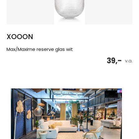
XOOON
Max/Maxime reserve glas wit
39,-
v.a.