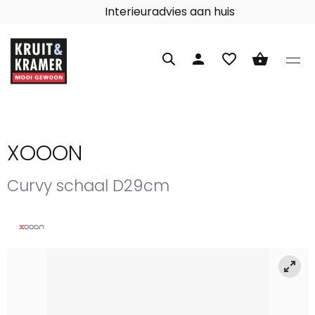
Interieuradvies aan huis
person
favorite_border
shopping_basket
XOOON
Curvy schaal D29cm