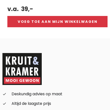
v.a.
39,-
VOEG TOE AAN MIJN WINKELWAGEN
Alternative:
Deskundig advies op maat
check_small
Altijd de laagste prijs
check_small