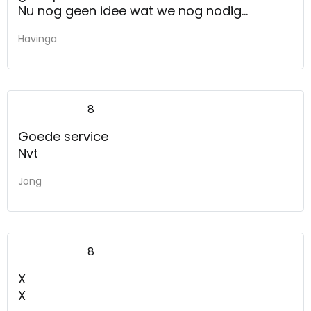
Nu nog geen idee wat we nog nodig
hebben. En ik weet niet hoe jullie ons nog
Havinga
beter zouden kunnen helpen
8
Goede service
Nvt
Jong
8
X
X