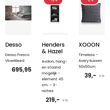
Desso
Henders
XOOON
& Hazel
Desso Fresco
Timeless –
Vloerkleed
Avery kussen
Avalon, hang-
50x50cm
en staand
695,95
mogelijk –
39,-
v.a.
element 45
cm. – 3-
niches
219,-
v.a.