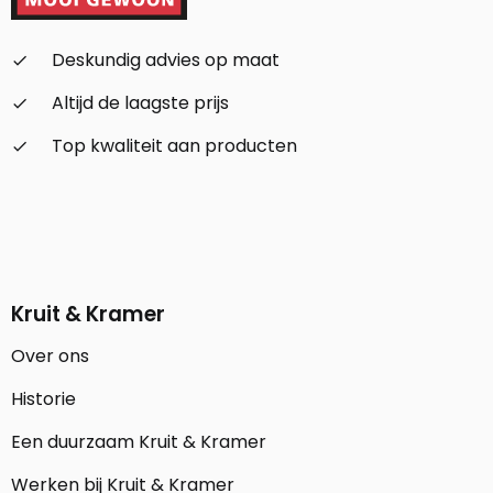
Deskundig advies op maat
check_small
Altijd de laagste prijs
check_small
Top kwaliteit aan producten
check_small
Kruit & Kramer
Over ons
Historie
Een duurzaam Kruit & Kramer
Werken bij Kruit & Kramer