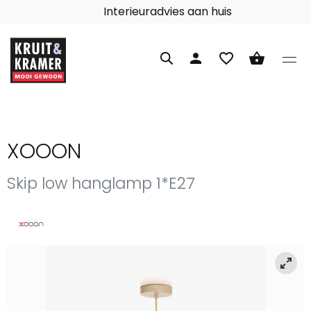
Interieuradvies aan huis
person
favorite_border
shopping_basket
XOOON
Skip low hanglamp 1*E27