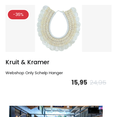
-36%
Kruit & Kramer
Webshop Only Schelp Hanger
15,95
24,95
Oor
Hu
pri
pri
wa
is:
24,
15,