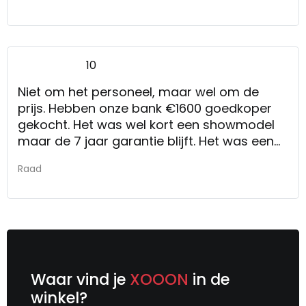
10
Niet om het personeel, maar wel om de
prijs. Hebben onze bank €1600 goedkoper
gekocht. Het was wel kort een showmodel
maar de 7 jaar garantie blijft. Het was een
duchdesign bank. Wij hadden bij jullie
Raad
gevraagd of er iets aan de prijs gedaan kon
worden, van die €4600 kon er €100 van af.
Dat is wel een heel groot verschil.
Fam. De Raad
Waar vind je
XOOON
in de
winkel?