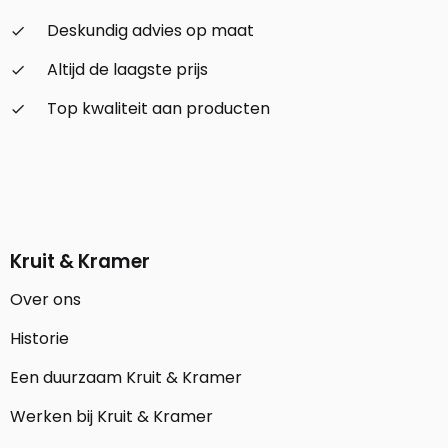
Deskundig advies op maat
check_small
Altijd de laagste prijs
check_small
Top kwaliteit aan producten
check_small
Kruit & Kramer
Over ons
Historie
Een duurzaam Kruit & Kramer
Werken bij Kruit & Kramer