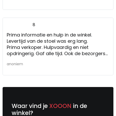
8
Prima informatie en hulp in de winkel.
Levertijd van de stoel was erg lang.
Prima verkoper. Hulpvaardig en niet
opdringerig. Gaf alle tijd. Ook de bezorgers
waren prima mensen. Voorzichtig met de
anoniem
meubels, samen alles goed nagekeken,
viltjes onder de pootjes.
Kwaliteitsproducten.
Waar vind je
XOOON
in de
winkel?