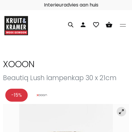
Interieuradvies aan huis
person
favorite_border
shopping_basket
XOOON
Beautiq Lush lampenkap 30 x 21cm
-15%