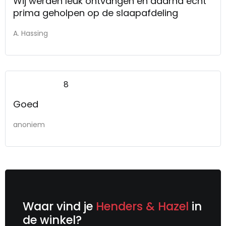
Wij werden leuk ontvangen en daarna echt
prima geholpen op de slaapafdeling
A. Hassing
8
Goed
anoniem
Waar vind je
Henders & Hazel
in
de winkel?