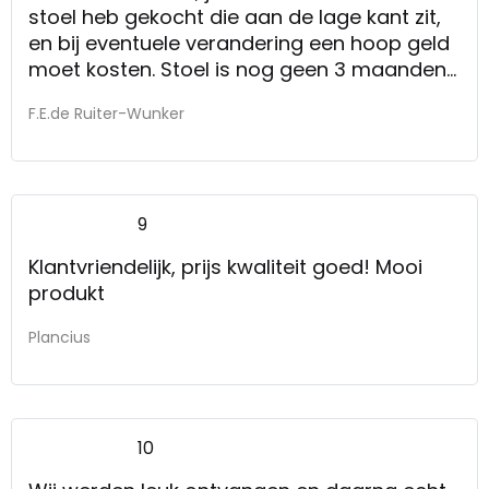
stoel heb gekocht die aan de lage kant zit,
en bij eventuele verandering een hoop geld
moet kosten. Stoel is nog geen 3 maanden
oud en waar ik wel lang plezier van hoop te
F.E.de Ruiter-Wunker
hebben.
9
Klantvriendelijk, prijs kwaliteit goed! Mooi
produkt
Plancius
10