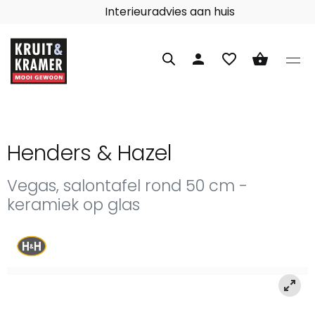
Interieuradvies aan huis
person
favorite_border
shopping_basket
Henders & Hazel
Vegas, salontafel rond 50 cm -
keramiek op glas