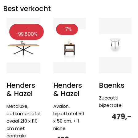
Best verkocht
-
-7%
-99,800%
Henders
Henders
Baenks
& Hazel
& Hazel
Zuccotti
bijzettafel
Metaluxe,
Avalon,
eetkamertafel
bijzettafel 50
479,-
ovaal 210 x 110
x 50 cm. + 1-
cm met
niche
centrale