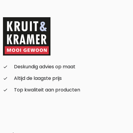
Alternative:
Deskundig advies op maat
check_small
Altijd de laagste prijs
check_small
Top kwaliteit aan producten
check_small