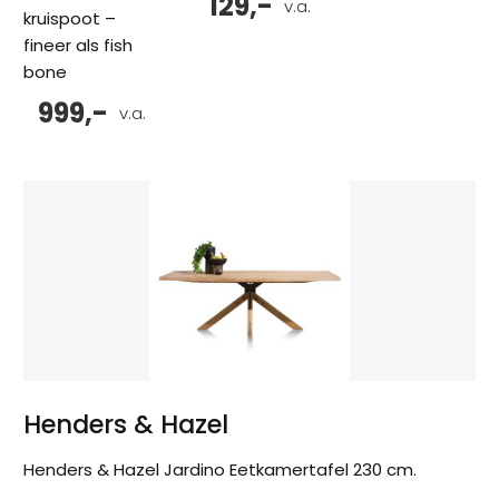
129,-
v.a.
kruispoot –
fineer als fish
bone
999,-
v.a.
Henders & Hazel
Henders & Hazel Jardino Eetkamertafel 230 cm.