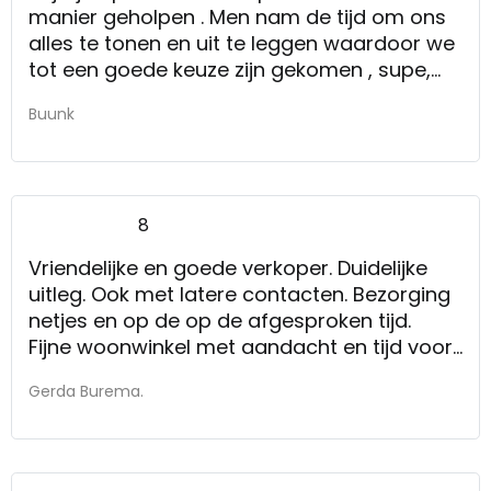
manier geholpen . Men nam de tijd om ons
alles te tonen en uit te leggen waardoor we
tot een goede keuze zijn gekomen , supe,
aardige dame .
Buunk
Zoals we nu geholpen zijn , zijn er geen
verbeterpunten
8
Vriendelijke en goede verkoper. Duidelijke
uitleg. Ook met latere contacten. Bezorging
netjes en op de op de afgesproken tijd.
Fijne woonwinkel met aandacht en tijd voor
de klant.
Gerda Burema.