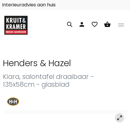
Interieuradvies aan huis
person
favorite_border
shopping_basket
Henders & Hazel
Kiara, salontafel draaibaar -
135x58cm - glasblad