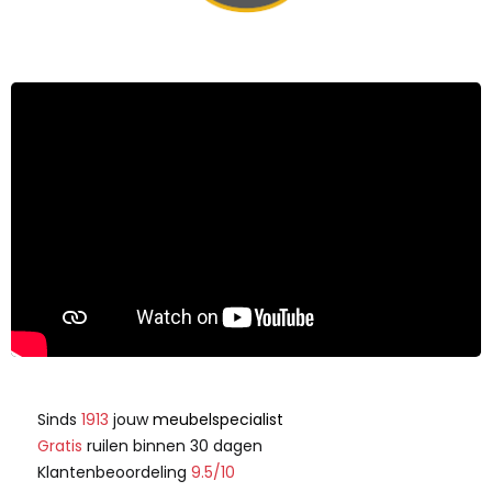
Sinds
1913
jouw
meubelspecialist
Gratis
ruilen binnen 30 dagen
Klantenbeoordeling
9.5/10