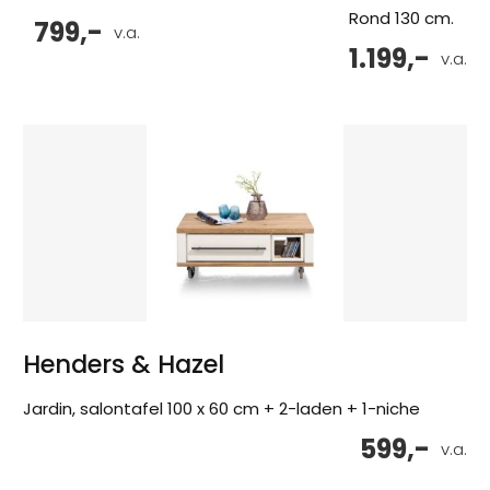
Rond 130 cm.
799,-
v.a.
1.199,-
v.a.
Henders & Hazel
Jardin, salontafel 100 x 60 cm + 2-laden + 1-niche
599,-
v.a.