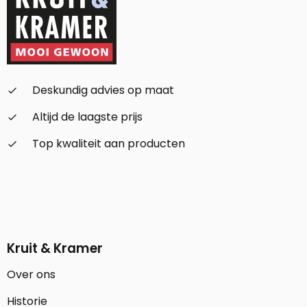
Deskundig advies op maat
check_small
Altijd de laagste prijs
check_small
Top kwaliteit aan producten
check_small
Kruit & Kramer
Over ons
Historie