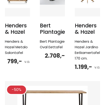
Henders
Bert
Henders
& Hazel
Plantagie
& Hazel
Henders &
Bert Plantagie
Henders &
Hazel Metalo
Oval Eettafel
Hazel Jardino
Salontafel
Eetkamertafel
2.708,-
170 cm.
799,-
v.a.
1.199,-
v.a.
-50%