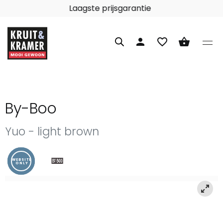
Laagste prijsgarantie
person
favorite_border
shopping_basket
By-Boo
Yuo - light brown
WEBSITE
ONLY