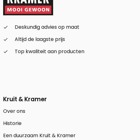
Deskundig advies op maat
check_small
Altijd de laagste prijs
check_small
Top kwaliteit aan producten
check_small
Kruit & Kramer
Over ons
Historie
Een duurzaam Kruit & Kramer