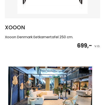
XOOON
Xooon Denmark Eetkamertafel 250 cm.
699,-
v.a.