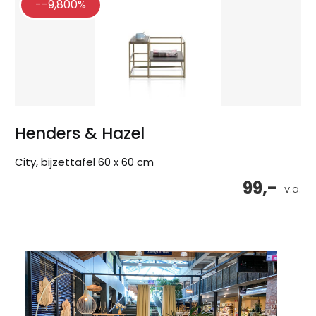
--9,800%
Henders & Hazel
City, bijzettafel 60 x 60 cm
99,-
v.a.