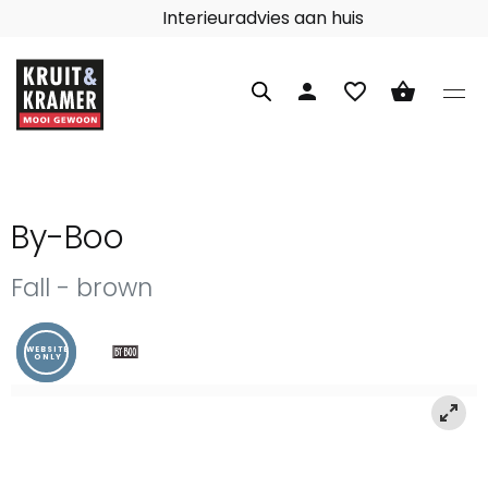
Interieuradvies aan huis
person
favorite_border
shopping_basket
By-Boo
Fall - brown
WEBSITE
ONLY