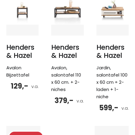
Henders
Henders
Henders
& Hazel
& Hazel
& Hazel
Avalon
Avalon,
Jardin,
Bijzettafel
salontafel 110
salontafel 100
x 60 cm. + 2-
x 60 cm + 2-
129,-
v.a.
niches
laden + 1-
niche
379,-
v.a.
599,-
v.a.