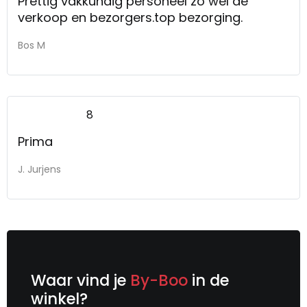
Prettig vakkundig personeel zo wel de
verkoop en bezorgers.top bezorging.
Bos M
8
Prima
J. Jurjens
Waar vind je
By-Boo
in de
winkel?