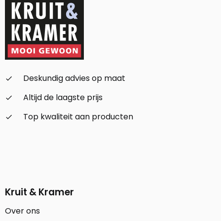
Deskundig advies op maat
check_small
Altijd de laagste prijs
check_small
Top kwaliteit aan producten
check_small
Kruit & Kramer
Over ons