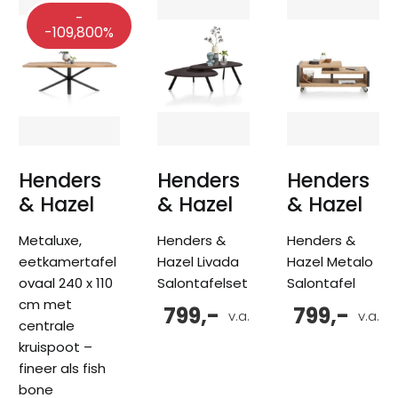
-
-109,800%
Henders
Henders
Henders
& Hazel
& Hazel
& Hazel
Metaluxe,
Henders &
Henders &
eetkamertafel
Hazel Livada
Hazel Metalo
ovaal 240 x 110
Salontafelset
Salontafel
cm met
799,-
799,-
v.a.
v.a.
centrale
kruispoot –
fineer als fish
bone