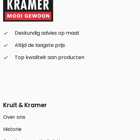
Deskundig advies op maat
check_small
Altijd de laagste prijs
check_small
Top kwaliteit aan producten
check_small
Kruit & Kramer
Over ons
Historie