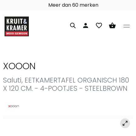
97% klanttevredenheid
person
favorite_border
shopping_basket
XOOON
Saluti, EETKAMERTAFEL ORGANISCH 180
X 120 CM. - 4-POOTJES - STEELBROWN