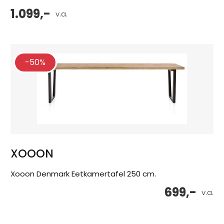
1.099,-
v.a.
-50%
XOOON
Xooon Denmark Eetkamertafel 250 cm.
699,-
v.a.