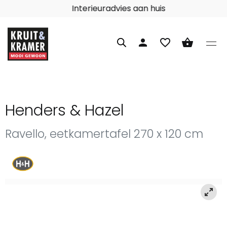
Interieuradvies aan huis
person
favorite_border
shopping_basket
Henders & Hazel
Ravello, eetkamertafel 270 x 120 cm