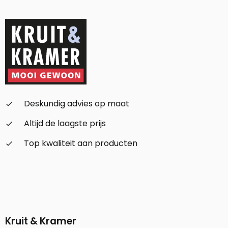
Deskundig advies op maat
check_small
Altijd de laagste prijs
check_small
Top kwaliteit aan producten
check_small
Kruit & Kramer