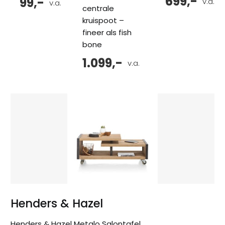
699,-
99,-
v.a.
v.a.
centrale
kruispoot –
fineer als fish
bone
1.099,-
v.a.
Henders & Hazel
Henders & Hazel Metalo Salontafel