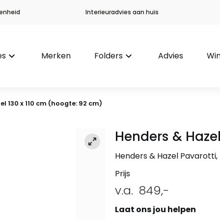
enheid
Interieuradvies aan huis
es
keyboard_arrow_down
Merken
Folders
keyboard_arrow_down
Advies
Win
el 130 x 110 cm (hoogte: 92 cm)
Henders & Haze
Henders & Hazel Pavarotti, 
Prijs
v.a.
849,-
Laat ons jou helpen