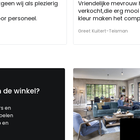
geen wij als plezierig
Vriendelijke mevrouw 
verkocht,die erg mooi 
or personeel.
kleur maken het comp
Greet Kuitert-Teisman
n de winkel?
rs en
toelen
p en