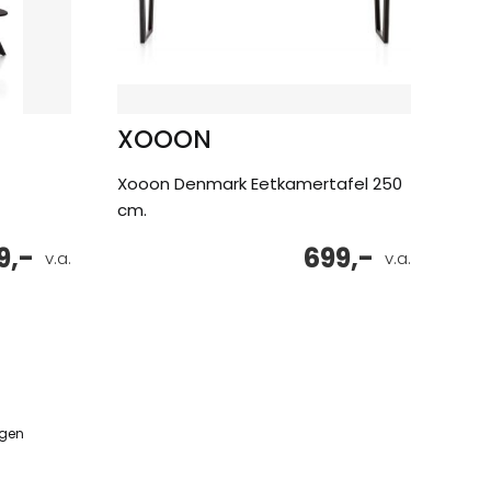
XOOON
Xooon Denmark Eetkamertafel 250
cm.
9,-
699,-
v.a.
v.a.
ngen