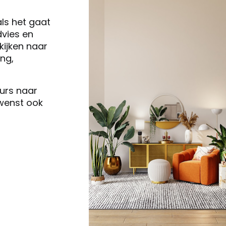
als het gaat
vies en
ijken naar
ng,
eurs naar
 wenst ook