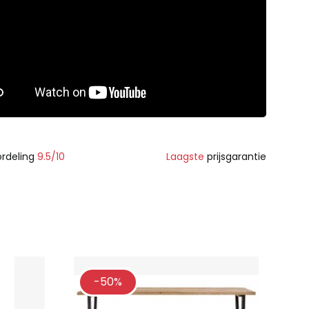
rdeling
9.5/10
Laagste
prijsgarantie
-50%