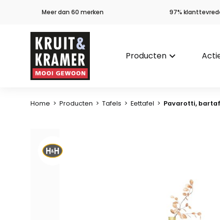
Meer dan 60 merken
97% klanttevred
Producten
keyboard_arrow_down
Acti
Home
>
Producten
>
Tafels
>
Eettafel
>
Pavarotti, bartaf