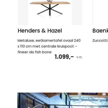
Henders & Hazel
Baen
Metaluxe, eetkamertafel ovaal 240
Zuccotti 
x 110 cm met centrale kruispoot –
fineer als fish bone
1.099,-
v.a.