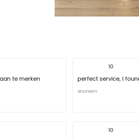
10
 aan te merken
perfect service, I fo
anoniem
10