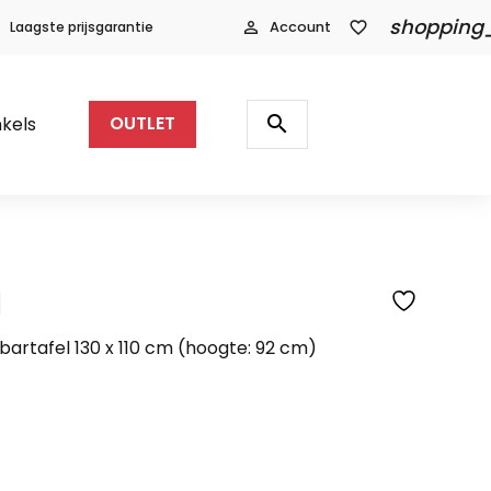
shopping
Laagste prijsgarantie
person_outline
Account
favorite_border
Producten
zoeken
search
kels
OUTLET
l
SFEERFOTO
bartafel 130 x 110 cm (hoogte: 92 cm)