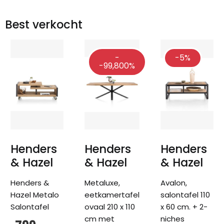
Best verkocht
-
-5%
-99,800%
Henders
Henders
Henders
& Hazel
& Hazel
& Hazel
Henders &
Metaluxe,
Avalon,
Hazel Metalo
eetkamertafel
salontafel 110
Salontafel
ovaal 210 x 110
x 60 cm. + 2-
cm met
niches