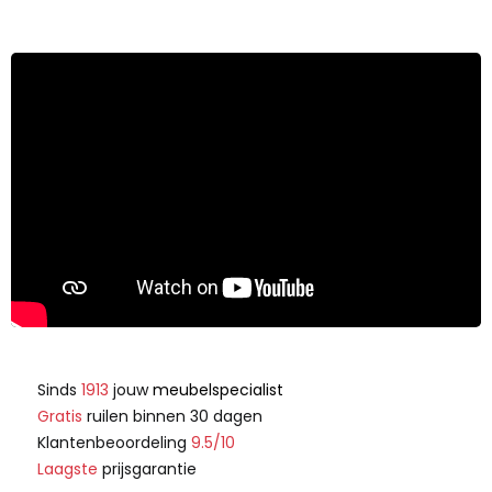
Sinds
1913
jouw
meubelspecialist
Gratis
ruilen binnen 30 dagen
Klantenbeoordeling
9.5/10
Laagste
prijsgarantie