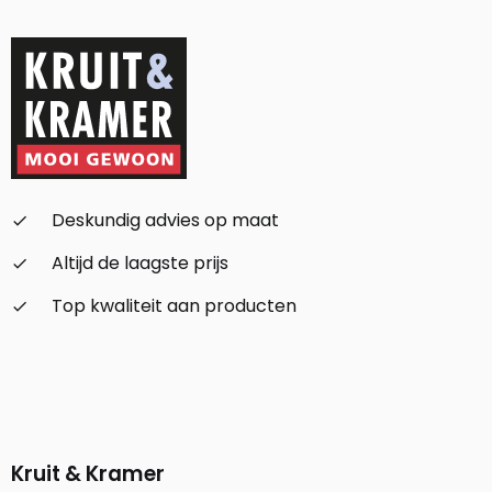
Deskundig advies op maat
check_small
Altijd de laagste prijs
check_small
Top kwaliteit aan producten
check_small
Kruit & Kramer