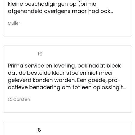
kleine beschadigingen op (prima
afgehandeld overigens maar had ook
meteen gezien kunnen worden). Geen
Muller
slecht woord over de bezorgers overigens,
die hebben me prima geholpen! Ook nog
een niet bij jullie gekochte kast naar boven
getild samen met mij.
10
Prima service en levering, ook nadat bleek
dat de bestelde kleur stoelen niet meer
geleverd konden worden. Een goede, pro-
actieve benadering om tot een oplossing te
komen.
C. Corsten
8