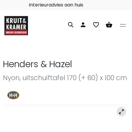
Interieuradvies aan huis
person
favorite_border
shopping_basket
Henders & Hazel
Nyon, uitschuiftafel 170 (+ 60) x 100 cm