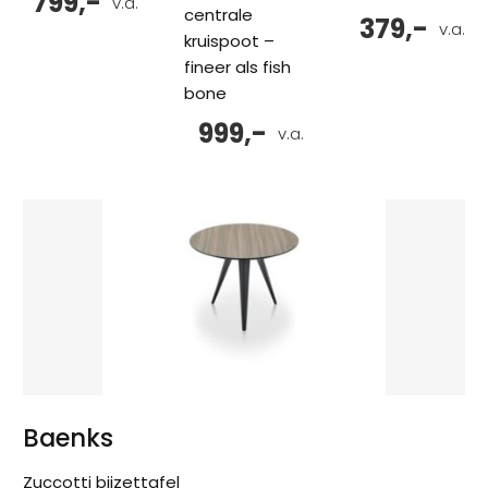
799,-
v.a.
centrale
379,-
v.a.
kruispoot –
fineer als fish
bone
999,-
v.a.
Baenks
Zuccotti bijzettafel