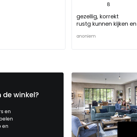
8
gezellig, korrekt
rustg kunnen kijken en
anoniem
n de winkel?
rs en
toelen
p en