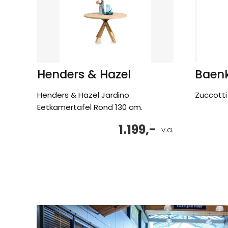
Henders & Hazel
Baen
Henders & Hazel Jardino
Zuccotti 
Eetkamertafel Rond 130 cm.
1.199,-
v.a.