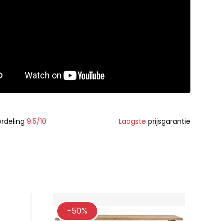
rdeling
9.5/10
Laagste
prijsgarantie
-50%