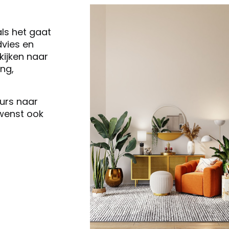
als het gaat
vies en
ijken naar
ng,
eurs naar
 wenst ook