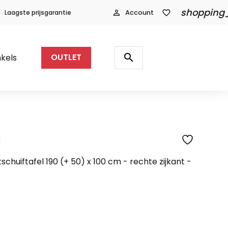
shopping
Laagste prijsgarantie
person_outline
Account
favorite_border
Producten
zoeken
search
kels
OUTLET
l
SFEERFOTO
schuiftafel 190 (+ 50) x 100 cm - rechte zijkant -