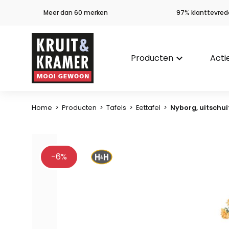
Meer dan 60 merken
97% klanttevred
Producten
keyboard_arrow_down
Acti
Home
>
Producten
>
Tafels
>
Eettafel
>
Nyborg, uitschuif
-6%