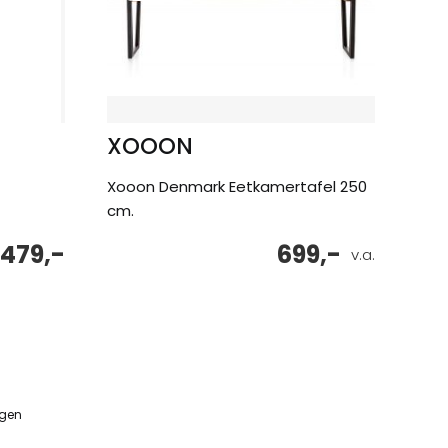
XOOON
Xooon Denmark Eetkamertafel 250
cm.
479,-
699,-
v.a.
ngen