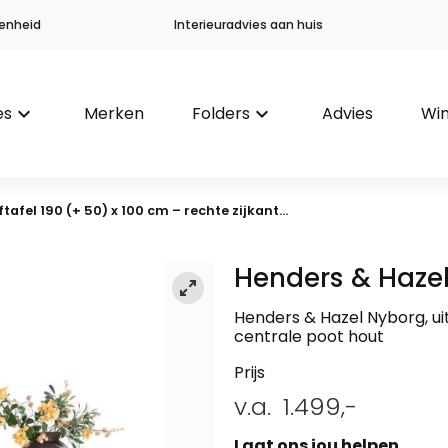
enheid
Interieuradvies aan huis
es
keyboard_arrow_down
Merken
Folders
keyboard_arrow_down
Advies
Win
tafel 190 (+ 50) x 100 cm – rechte zijkant...
Henders & Haze
Henders & Hazel Nyborg, uit
centrale poot hout
Prijs
v.a.
1.499,-
Laat ons jou helpen