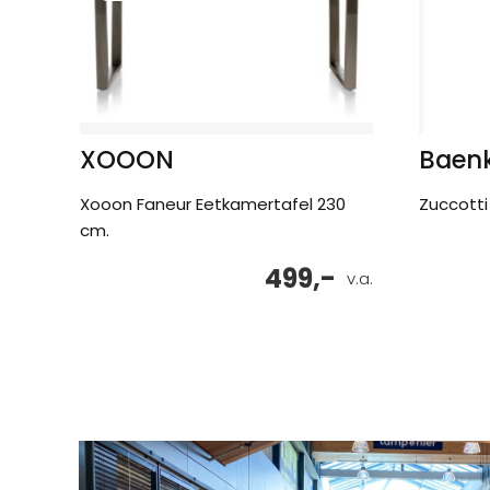
XOOON
Baen
Xooon Faneur Eetkamertafel 230
Zuccotti 
cm.
499,-
v.a.