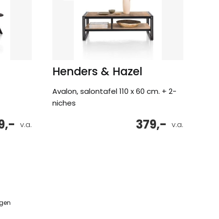
Henders & Hazel
Avalon, salontafel 110 x 60 cm. + 2-
niches
9,-
379,-
v.a.
v.a.
ngen