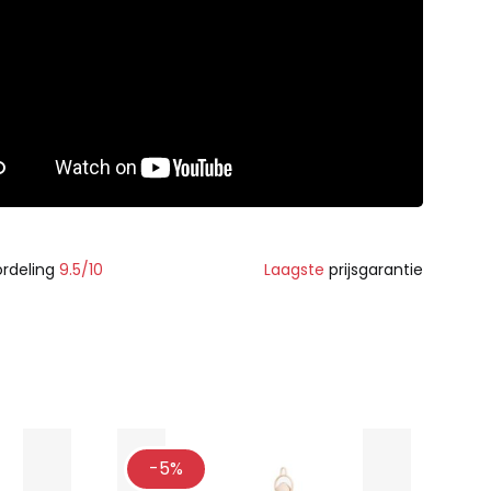
rdeling
9.5/10
Laagste
prijsgarantie
-5%