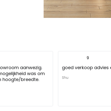
9
 showroom aanwezig.
goed verkoop advies e
mogelijkheid was om
Shu
vm hoogte/breedte.