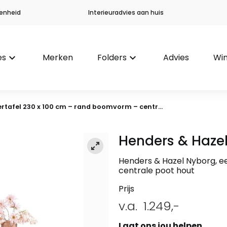
enheid
Interieuradvies aan huis
es
keyboard_arrow_down
Merken
Folders
keyboard_arrow_down
Advies
Win
tafel 230 x 100 cm – rand boomvorm – centr...
Henders & Haze
Henders & Hazel Nyborg, e
centrale poot hout
Prijs
v.a.
1.249,-
Laat ons jou helpen