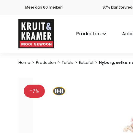
Meer dan 60 merken
97% klanttevred
Producten
keyboard_arrow_down
Acti
Home
>
Producten
>
Tafels
>
Eettafel
>
Nyborg, eetkamer
-7%