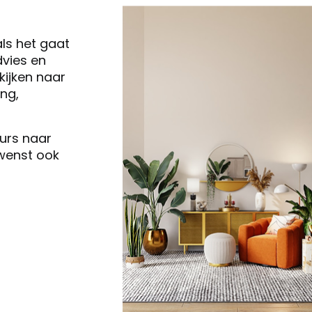
als het gaat
vies en
ijken naar
ng,
eurs naar
 wenst ook