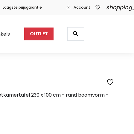
shopping
Laagste prijsgarantie
person_outline
Account
favorite_border
Producten
zoeken
search
kels
OUTLET
l
SFEERFOTO
etkamertafel 230 x 100 cm - rand boomvorm -