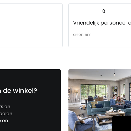
8
Vriendelijk personeel e
anoniem
n de winkel?
rs en
toelen
p en