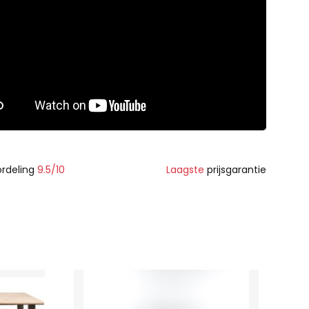
rdeling
9.5/10
Laagste
prijsgarantie