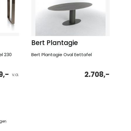
Bert Plantagie
l 230
Bert Plantagie Oval Eettafel
9,-
2.708,-
v.a.
ngen