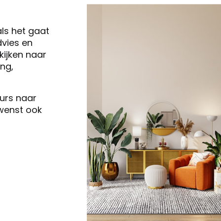
als het gaat
vies en
ijken naar
ng,
eurs naar
 wenst ook