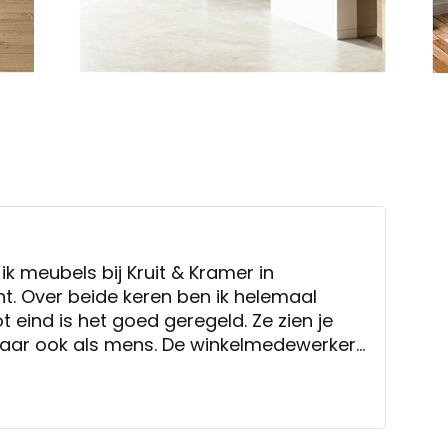
ik meubels bij Kruit & Kramer in
. Over beide keren ben ik helemaal
t eind is het goed geregeld. Ze zien je
s mens. De winkelmedewerkers
te helpen bij het maken van de juiste
t met je mee en geven passende
itje naar de opslagplaats om een
nen zien, behoorde tot de mogelijkheden.