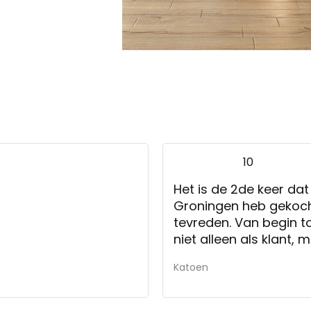
10
Het is de 2de keer dat 
Groningen heb gekocht
tevreden. Van begin to
niet alleen als klant, maar ook al
nemen alle tijd om je 
Katoen
keuze. Ze denken éch
adviezen. Zelfs een r
bepaalde kleur te kun