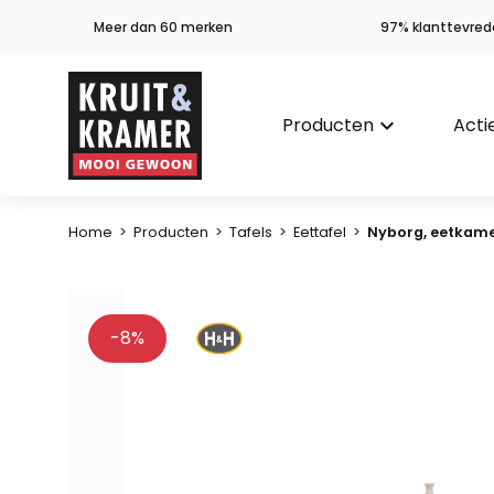
Meer dan 60 merken
97% klanttevred
Producten
keyboard_arrow_down
Acti
Home
>
Producten
>
Tafels
>
Eettafel
>
Nyborg, eetkame
-8%