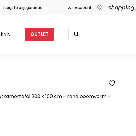
shopping
Laagste prijsgarantie
person_outline
Account
favorite_border
Producten
zoeken
search
kels
OUTLET
l
SFEERFOTO
etkamertafel 200 x 100 cm - rand boomvorm -