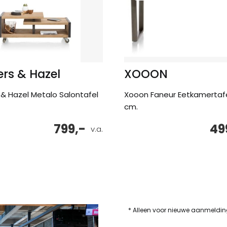
rs & Hazel
XOOON
& Hazel Metalo Salontafel
Xooon Faneur Eetkamertafe
cm.
799,-
49
v.a.
* Alleen voor nieuwe aanmeldi