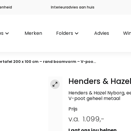
enheid
Interieuradvies aan huis
es
keyboard_arrow_down
Merken
Folders
keyboard_arrow_down
Advies
Win
rtafel 200 x 100 cm – rand boomvorm – V-poo...
Henders & Haze
Henders & Hazel Nyborg, e
V-poot geheel metaal
Prijs
v.a.
1.099,-
Laat ons jou helpen