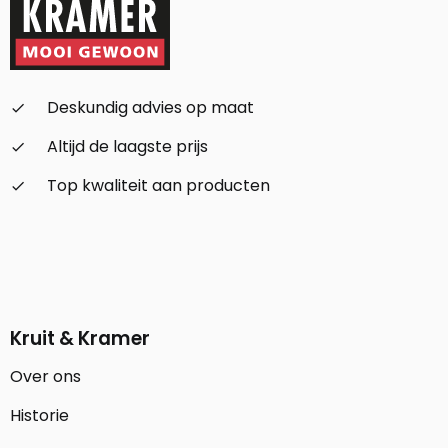
Deskundig advies op maat
check_small
Altijd de laagste prijs
check_small
Top kwaliteit aan producten
check_small
Kruit & Kramer
Over ons
Historie