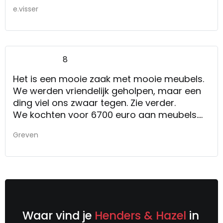
e.visser
8
Het is een mooie zaak met mooie meubels.
We werden vriendelijk geholpen, maar een
ding viel ons zwaar tegen. Zie verder.
We kochten voor 6700 euro aan meubels.
We vroegen op een product wat korting,
Greven
maar dat kon (wilde men) niet vanwege
afspraken met inkooporganisatie. Nou ja,
dat zij zo, hoewel er later wel allerlei
aanbiedingen/acties gelanceerd werden.
Maar dat de verkoper wel het lef had om op
het gekochte bedrag ook nog 65 euro
bezorgkosten te rekenen viel echt verkeerd.
Waar vind je
Henders & Hazel
in
Als hij niet snel het bedrag had geschrapt