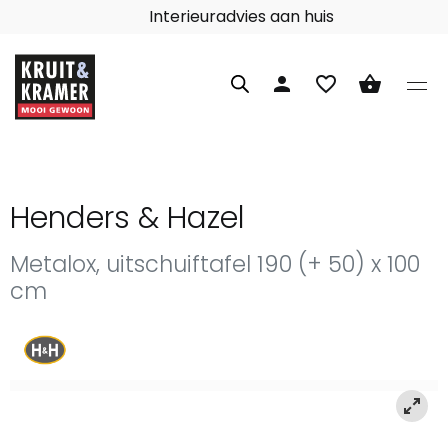
Interieuradvies aan huis
person
favorite_border
shopping_basket
Henders & Hazel
Metalox, uitschuiftafel 190 (+ 50) x 100
cm