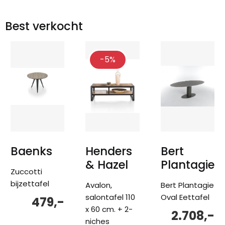
Best verkocht
-5%
Baenks
Henders
Bert
& Hazel
Plantagie
Zuccotti
bijzettafel
Avalon,
Bert Plantagie
salontafel 110
Oval Eettafel
479,-
x 60 cm. + 2-
2.708,-
niches