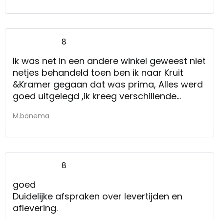
8
Ik was net in een andere winkel geweest niet
netjes behandeld toen ben ik naar Kruit
&Kramer gegaan dat was prima, Alles werd
goed uitgelegd ,ik kreeg verschillende
kasten te zien . Ze hadden alle tijd voor mij.
M.bonema
Ik zou jullie winkel voor andere cliënten als
goede reclame doorgeven .
8
goed
Duidelijke afspraken over levertijden en
aflevering.