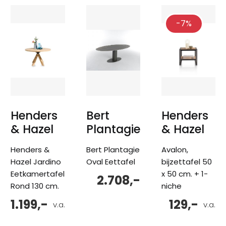
-7%
Henders
Bert
Henders
& Hazel
Plantagie
& Hazel
Henders &
Bert Plantagie
Avalon,
Hazel Jardino
Oval Eettafel
bijzettafel 50
Eetkamertafel
x 50 cm. + 1-
2.708,-
Rond 130 cm.
niche
1.199,-
129,-
v.a.
v.a.