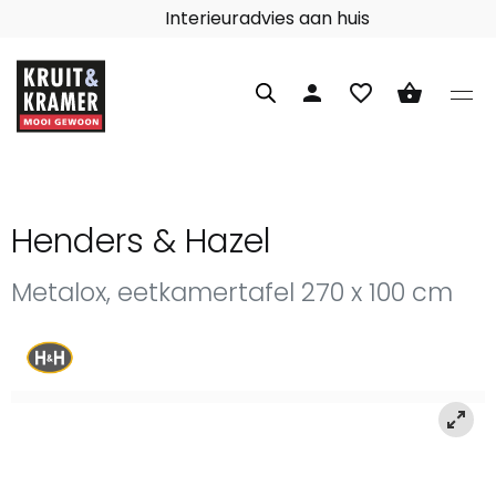
Interieuradvies aan huis
person
favorite_border
shopping_basket
Henders & Hazel
Metalox, eetkamertafel 270 x 100 cm