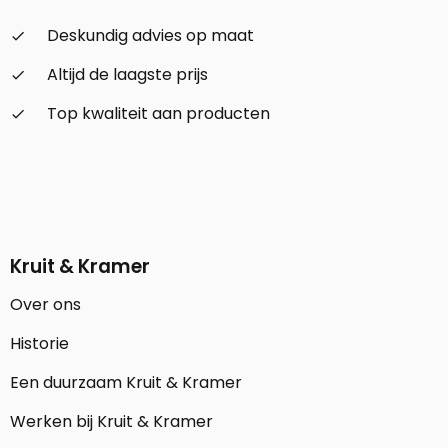
Deskundig advies op maat
check_small
Altijd de laagste prijs
check_small
Top kwaliteit aan producten
check_small
Kruit & Kramer
Over ons
Historie
Een duurzaam Kruit & Kramer
Werken bij Kruit & Kramer