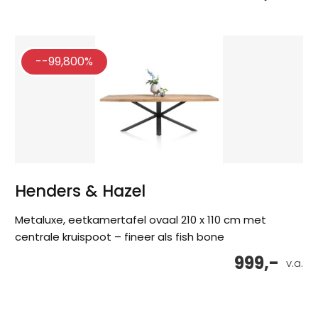
--99,800%
Henders & Hazel
Metaluxe, eetkamertafel ovaal 210 x 110 cm met
centrale kruispoot – fineer als fish bone
999,-
v.a.