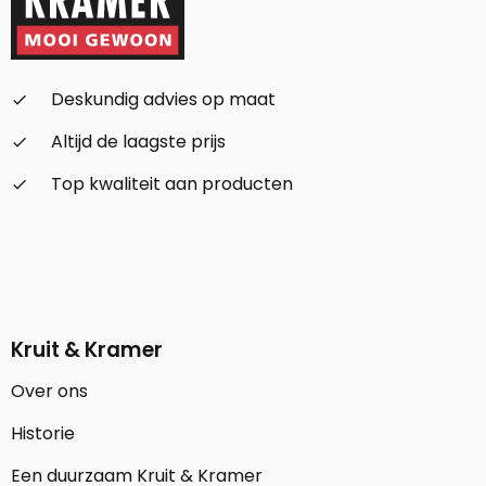
Deskundig advies op maat
check_small
Altijd de laagste prijs
check_small
Top kwaliteit aan producten
check_small
Kruit & Kramer
Over ons
Historie
Een duurzaam Kruit & Kramer