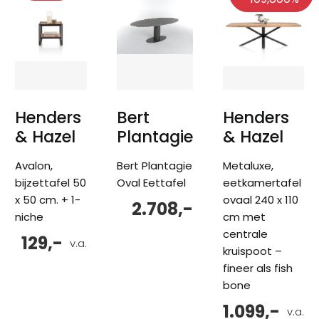
Henders
Bert
Henders
& Hazel
Plantagie
& Hazel
Avalon,
Bert Plantagie
Metaluxe,
bijzettafel 50
Oval Eettafel
eetkamertafel
x 50 cm. + 1-
ovaal 240 x 110
2.708,-
niche
cm met
centrale
129,-
v.a.
kruispoot –
fineer als fish
bone
1.099,-
v.a.