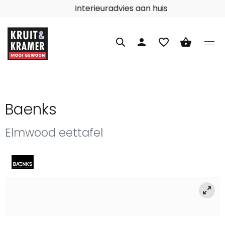
Interieuradvies aan huis
person
favorite_border
shopping_basket
Baenks
Elmwood eettafel