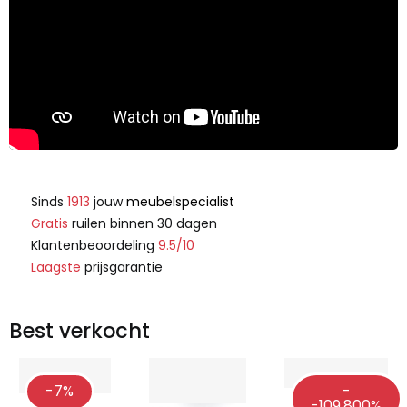
Sinds
1913
jouw
meubelspecialist
Gratis
ruilen binnen 30 dagen
Klantenbeoordeling
9.5/10
Laagste
prijsgarantie
Best verkocht
-7%
-
-109,800%