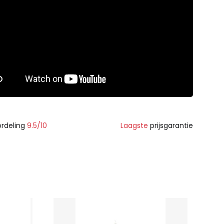
rdeling
9.5/10
Laagste
prijsgarantie