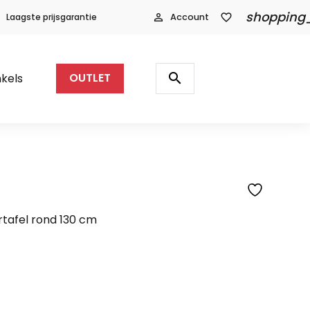
shopping
Laagste prijsgarantie
person_outline
Account
favorite_border
Producten
zoeken
search
kels
OUTLET
SFEERFOTO
afel rond 130 cm