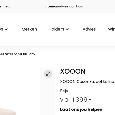
enheid
Interieuradvies aan huis
es
keyboard_arrow_down
Merken
Folders
keyboard_arrow_down
Advies
Win
ertafel rond 130 cm
XOOON
XOOON Cosenza, eetkamert
Prijs
v.a.
1.399,-
Laat ons jou helpen