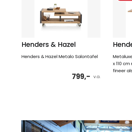
Henders & Hazel
Hende
Henders & Hazel Metalo Salontafel
Metaluxe
x 110 cm
fineer al
799,-
v.a.