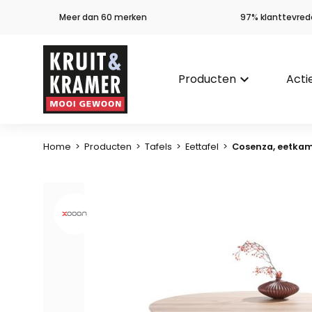
Meer dan 60 merken
97% klanttevred
Producten
keyboard_arrow_down
Acti
Home
>
Producten
>
Tafels
>
Eettafel
>
Cosenza, eetkam