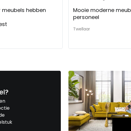
er meubels hebben
Mooie moderne meubel
personeel
est
Twellaar
el?
een
ctie
de
elstuk