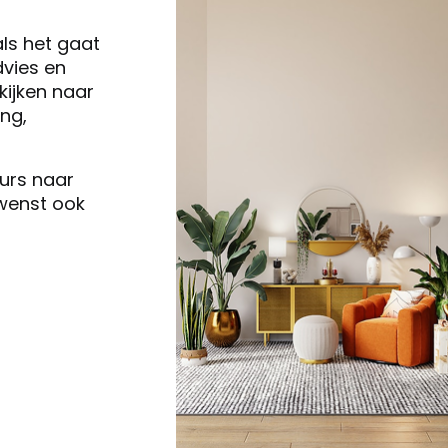
als het gaat
vies en
ijken naar
ng,
eurs naar
 wenst ook