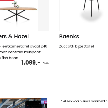
rs & Hazel
Baenks
, eetkamertafel ovaal 240
Zuccotti bijzettafel
 met centrale kruispoot –
s fish bone
1.099,-
v.a.
* Alleen voor nieuwe aanmeldi