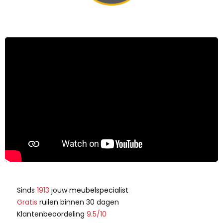
Sinds
1913
jouw
meubelspecialist
Gratis
ruilen binnen 30 dagen
Klantenbeoordeling
9.5/10