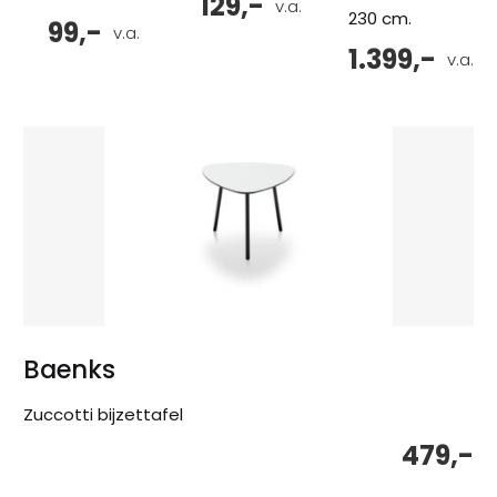
129,-
v.a.
230 cm.
99,-
v.a.
1.399,-
v.a.
Baenks
Zuccotti bijzettafel
479,-