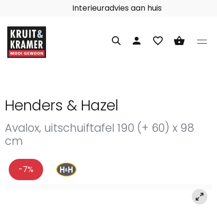
Interieuradvies aan huis
person
favorite_border
shopping_basket
Henders & Hazel
Avalox, uitschuiftafel 190 (+ 60) x 98
cm
-7%