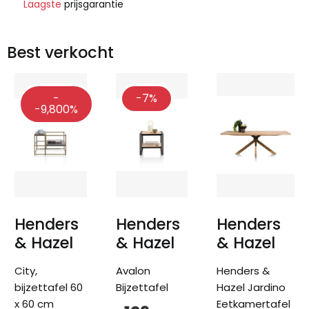
Laagste
prijsgarantie
Best verkocht
-
-7%
-9,800%
Henders
Henders
Henders
& Hazel
& Hazel
& Hazel
City,
Avalon
Henders &
bijzettafel 60
Bijzettafel
Hazel Jardino
x 60 cm
Eetkamertafel