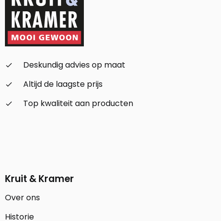
Deskundig advies op maat
check_small
Altijd de laagste prijs
check_small
Top kwaliteit aan producten
check_small
Kruit & Kramer
Over ons
Historie