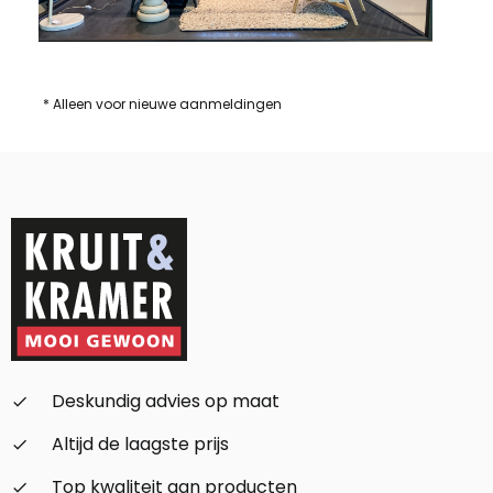
* Alleen voor nieuwe aanmeldingen
Deskundig advies op maat
check_small
Altijd de laagste prijs
check_small
Top kwaliteit aan producten
check_small