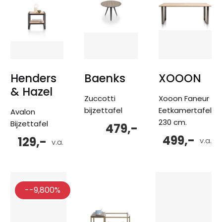
Henders
Baenks
XOOON
& Hazel
Zuccotti
Xooon Faneur
bijzettafel
Eetkamertafel
Avalon
230 cm.
Bijzettafel
479,-
499,-
129,-
v.a.
v.a.
--9,800%