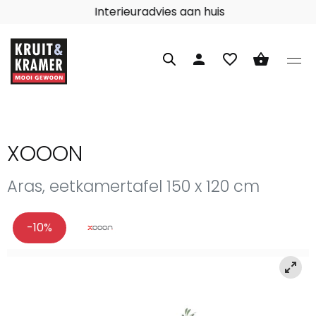
Interieuradvies aan huis
person
favorite_border
shopping_basket
XOOON
Aras, eetkamertafel 150 x 120 cm
-10%