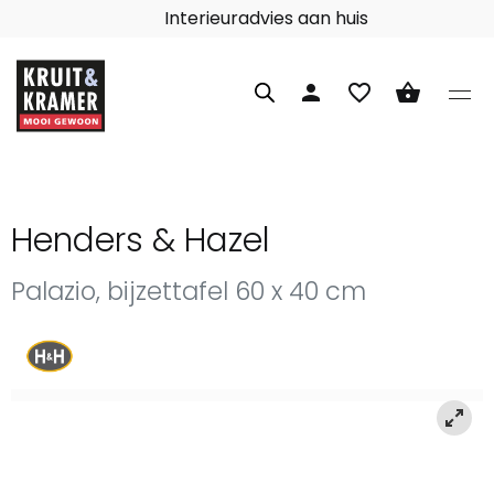
Interieuradvies aan huis
person
favorite_border
shopping_basket
Henders & Hazel
Palazio, bijzettafel 60 x 40 cm