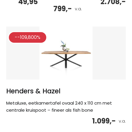
49,95
2.708,-
799,-
v.a.
--109,800%
Henders & Hazel
Metaluxe, eetkamertafel ovaal 240 x 110 cm met
centrale kruispoot – fineer als fish bone
1.099,-
v.a.