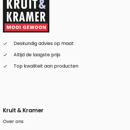
Deskundig advies op maat
check_small
Altijd de laagste prijs
check_small
Top kwaliteit aan producten
check_small
Kruit & Kramer
Over ons