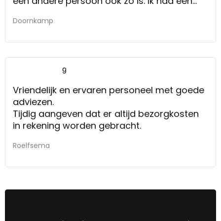
een andere persoon ook zo is. Ik had een
afspraak en daarna vervolgafspraak. Ik
Doornkamp
moet wel zeggen dat als je net de zaak
binnenkomt er weinig verkopers zijn die je
helpen. Zijn een beetje onzichtbaar, moet
dus echt de winkel rondlopen om iemand te
9
vangen.
Vriendelijk en ervaren personeel met goede
adviezen.
Tijdig aangeven dat er altijd bezorgkosten
in rekening worden gebracht.
Roelfsema