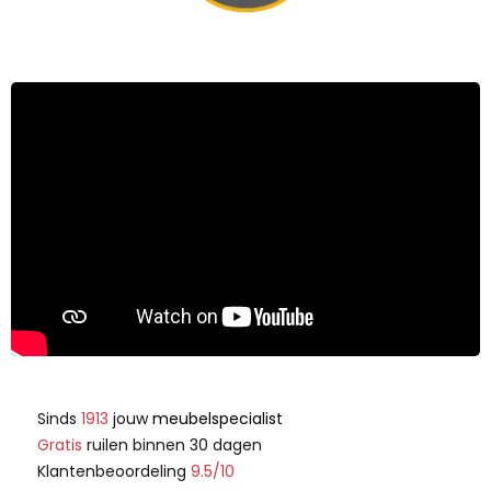
Sinds
1913
jouw
meubelspecialist
Gratis
ruilen binnen 30 dagen
Klantenbeoordeling
9.5/10