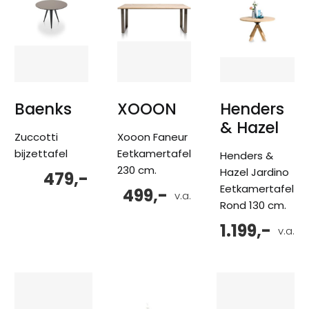
Baenks
XOOON
Henders
& Hazel
Zuccotti
Xooon Faneur
bijzettafel
Eetkamertafel
Henders &
230 cm.
Hazel Jardino
479,-
Eetkamertafel
499,-
v.a.
Rond 130 cm.
1.199,-
v.a.