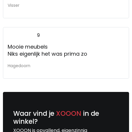
Het was goed zoals het is gegaan. Kan niet
Visser
beter.
9
Mooie meubels
Niks eigenlijk het was prima zo
Hagedoorn
Waar vind je
XOOON
in de
winkel?
XOOON is opvallend, eigenzinnig