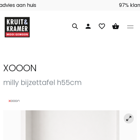
Interieuradvies aan huis
person
favorite_border
shopping_basket
XOOON
milly bijzettafel h55cm