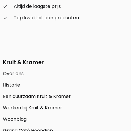
Altijd de laagste prijs
check_small
Top kwaliteit aan producten
check_small
Kruit & Kramer
Over ons
Historie
Een duurzaam Kruit & Kramer
Werken bij Kruit & Kramer
Woonblog
Grand Café Hoendiep