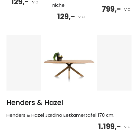
129,-
v.a.
niche
799,-
v.a.
129,-
v.a.
Henders & Hazel
Henders & Hazel Jardino Eetkamertafel 170 cm.
1.199,-
v.a.