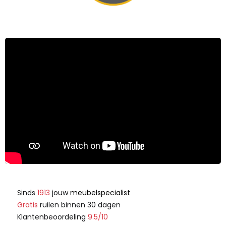
Sinds
1913
jouw
meubelspecialist
Gratis
ruilen binnen 30 dagen
Klantenbeoordeling
9.5/10