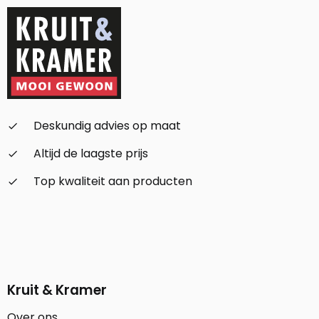
Deskundig advies op maat
check_small
Altijd de laagste prijs
check_small
Top kwaliteit aan producten
check_small
Kruit & Kramer
Over ons