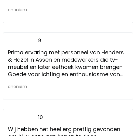
anoniem
8
Prima ervaring met personeel van Henders
& Hazel in Assen en medewerkers die tv-
meubel en later eethoek kwamen brengen
Goede voorlichting en enthousiasme van
verkoper (Remmers) en aflevering op
anoniem
afgesproken data.
10
Wij hebben het heel erg prettig gevonden