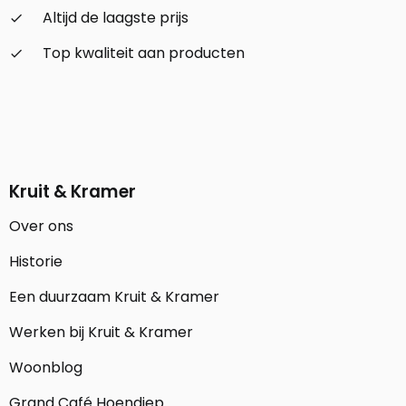
Altijd de laagste prijs
check_small
Top kwaliteit aan producten
check_small
Kruit & Kramer
Over ons
Historie
Een duurzaam Kruit & Kramer
Werken bij Kruit & Kramer
Woonblog
Grand Café Hoendiep