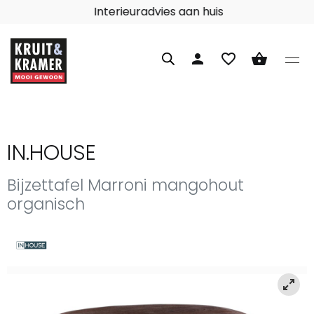
Interieuradvies aan huis
person
favorite_border
shopping_basket
IN.HOUSE
Bijzettafel Marroni mangohout
organisch