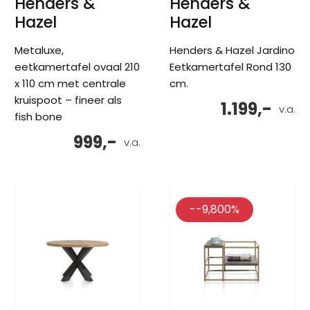
Henders &
Henders &
Hazel
Hazel
Metaluxe,
Henders & Hazel Jardino
eetkamertafel ovaal 210
Eetkamertafel Rond 130
x 110 cm met centrale
cm.
kruispoot – fineer als
1.199,-
v.a.
fish bone
999,-
v.a.
--9,800%