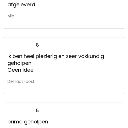
afgeleverd.
goede service goed advies denkt met de
Alie
klant mee
8
Ik ben heel plezierig en zeer vakkundig
geholpen.
Geen idee.
Delhaas-post
8
prima geholpen