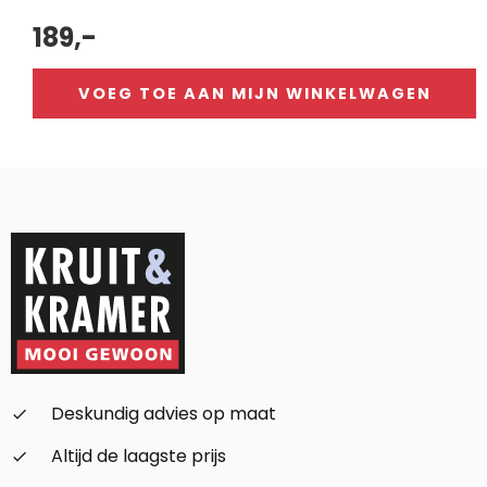
189,-
VOEG TOE AAN MIJN WINKELWAGEN
Alternative:
Deskundig advies op maat
check_small
Altijd de laagste prijs
check_small