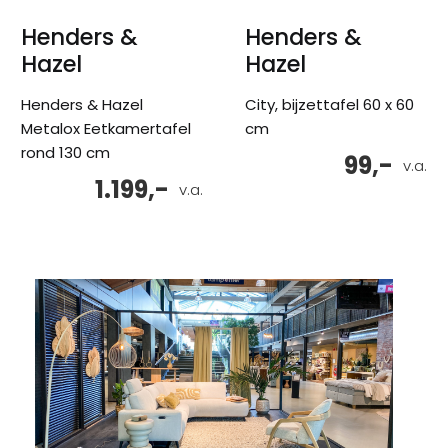
Henders &
Henders &
Hazel
Hazel
Henders & Hazel
City, bijzettafel 60 x 60
Metalox Eetkamertafel
cm
rond 130 cm
99,-
v.a.
1.199,-
v.a.