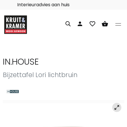
Interieuradvies aan huis
person
favorite_border
shopping_basket
IN.HOUSE
Bijzettafel Lori lichtbruin