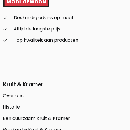
Deskundig advies op maat
check_small
Altijd de laagste prijs
check_small
Top kwaliteit aan producten
check_small
Kruit & Kramer
Over ons
Historie
Een duurzaam Kruit & Kramer
Werken bij Kruit & Kramer