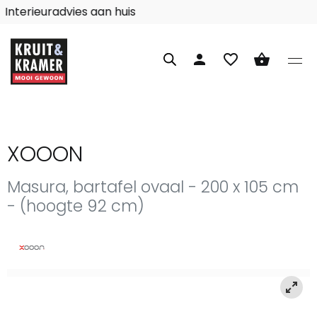
Interieuradvies aan huis
person
favorite_border
shopping_basket
XOOON
Masura, bartafel ovaal - 200 x 105 cm
- (hoogte 92 cm)