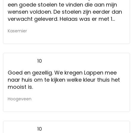
een goede stoelen te vinden die aan mijn
wensen voldoen. De stoelen zijn eerder dan
verwacht geleverd. Helaas was er met 1
stoel iets aan de hand. Verkeerde
Kasemier
schroeven en 1 rugkussen die dubbel was
geboord. Tot nu toe werkt de
klachtenservice goed en hoop ik met een
paar weken dat de klachten zijn verholpen.
10
Goed en gezellig. We kregen Lappen mee
naar huis om te kijken welke kleur thuis het
mooist is.
Hoogeveen
10