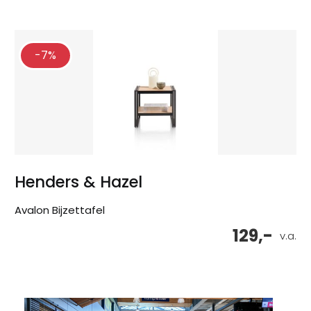
-7%
Henders & Hazel
Avalon Bijzettafel
129,-
v.a.