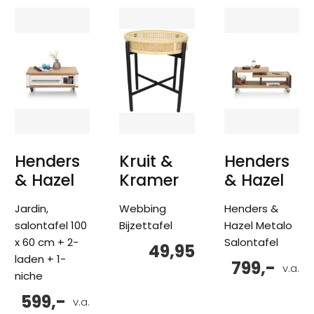
Henders
Kruit &
Henders
& Hazel
Kramer
& Hazel
Jardin,
Webbing
Henders &
salontafel 100
Bijzettafel
Hazel Metalo
x 60 cm + 2-
Salontafel
49,95
laden + 1-
799,-
v.a.
niche
599,-
v.a.