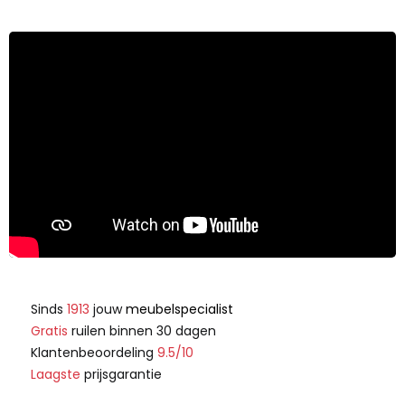
Sinds
1913
jouw
meubelspecialist
Gratis
ruilen binnen 30 dagen
Klantenbeoordeling
9.5/10
Laagste
prijsgarantie