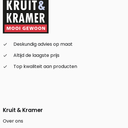
Deskundig advies op maat
check_small
Altijd de laagste prijs
check_small
Top kwaliteit aan producten
check_small
Kruit & Kramer
Over ons