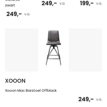
249,-
199,-
v.a.
v.a.
zwart
249,-
v.a.
XOOON
Xooon Mac Barstoel Offblack
249,-
v.a.