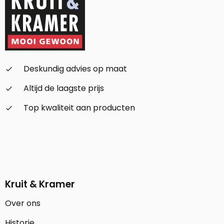
Deskundig advies op maat
check_small
Altijd de laagste prijs
check_small
Top kwaliteit aan producten
check_small
Kruit & Kramer
Over ons
Historie