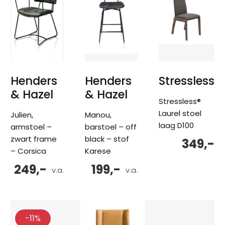
Henders
Henders
Stressless
& Hazel
& Hazel
Stressless®
Laurel stoel
Julien,
Manou,
laag D100
armstoel –
barstoel – off
zwart frame
black – stof
349,-
– Corsica
Karese
249,-
199,-
v.a.
v.a.
-11%