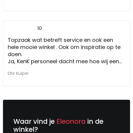
10
Topzaak wat betreft service en ook een
hele mooie winkel . Ook om inspiratie op te
doen.
Ja, KenK personeel dacht mee hoe wij een
poef die we 2 weken daarvoor hadden
Dhr Kuiper
gezien in de winkel op ons thuisadres in
Amsterdam bezorgd kregen. Dat ging heel
soepel en snel.
Waar vind je
Eleonora
in de
winkel?