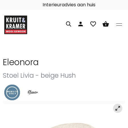
Interieuradvies aan huis
person
favorite_border
shopping_basket
Eleonora
Stoel Livia - beige Hush
WEBSITE
ONLY