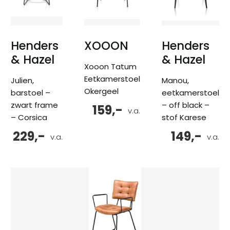
Henders
XOOON
Henders
& Hazel
& Hazel
Xooon Tatum
Eetkamerstoel
Julien,
Manou,
Okergeel
barstoel –
eetkamerstoel
zwart frame
– off black –
159,-
v.a.
– Corsica
stof Karese
229,-
149,-
v.a.
v.a.