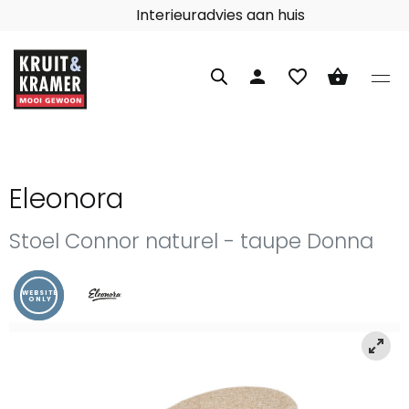
Interieuradvies aan huis
person
favorite_border
shopping_basket
Eleonora
Stoel Connor naturel - taupe Donna
WEBSITE
ONLY