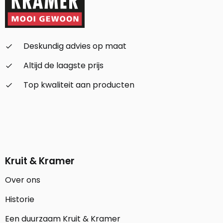
Deskundig advies op maat
check_small
Altijd de laagste prijs
check_small
Top kwaliteit aan producten
check_small
Kruit & Kramer
Over ons
Historie
Een duurzaam Kruit & Kramer