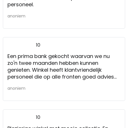
personeel.
anoniem
10
Een prima bank gekocht waarvan we nu
zo'n twee maanden hebben kunnen
genieten. Winkel heeft klantvriendelijk
personeel die op alle fronten goed advies
geeft. Mochten we in de toekomst weer
anoniem
meubelen nodig hebben komen we zeker
terug.
Indeling van de winkel, ruime oppervlakte
10