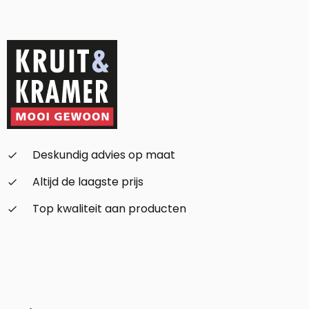
Alternative:
Deskundig advies op maat
check_small
Altijd de laagste prijs
check_small
Top kwaliteit aan producten
check_small