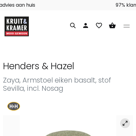
Interieuradvies aan huis
person
favorite_border
shopping_basket
Henders & Hazel
Zaya, Armstoel eiken basalt, stof
Sevilla, incl. Nosag