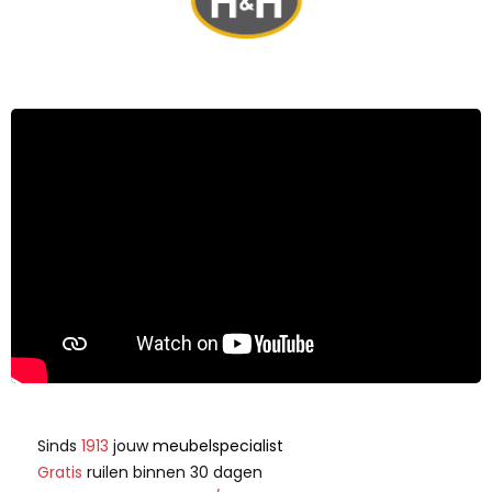
Sinds
1913
jouw
meubelspecialist
Gratis
ruilen binnen 30 dagen