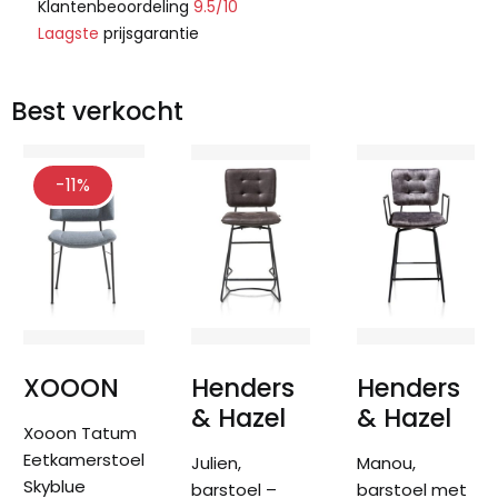
Klantenbeoordeling
9.5/10
Laagste
prijsgarantie
Best verkocht
-11%
XOOON
Henders
Henders
& Hazel
& Hazel
Xooon Tatum
Eetkamerstoel
Julien,
Manou,
Skyblue
barstoel –
barstoel met