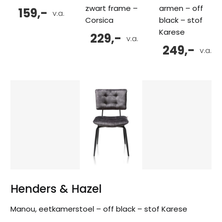
zwart frame –
armen – off
159,-
v.a.
Corsica
black – stof
Karese
229,-
v.a.
249,-
v.a.
Henders & Hazel
Manou, eetkamerstoel – off black – stof Karese