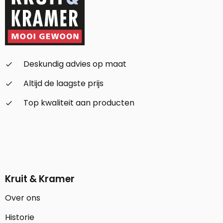
Deskundig advies op maat
check_small
Altijd de laagste prijs
check_small
Top kwaliteit aan producten
check_small
Kruit & Kramer
Over ons
Historie