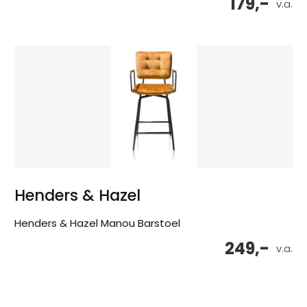
179,-
v.a.
Henders & Hazel
Henders & Hazel Manou Barstoel
249,-
v.a.