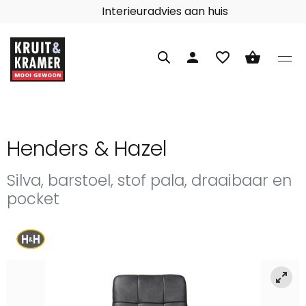
Interieuradvies aan huis
person
favorite_border
shopping_basket
Henders & Hazel
Silva, barstoel, stof pala, draaibaar en
pocket