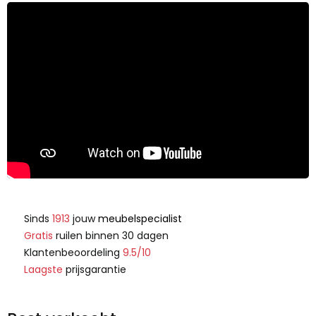
Sinds
1913
jouw
meubelspecialist
Gratis
ruilen binnen 30 dagen
Klantenbeoordeling
9.5/10
Laagste
prijsgarantie