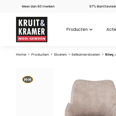
Meer dan 60 merken
97% klanttevred
Producten
keyboard_arrow_down
Acti
Home
>
Producten
>
Stoelen
>
Eetkamerstoelen
>
Riley,