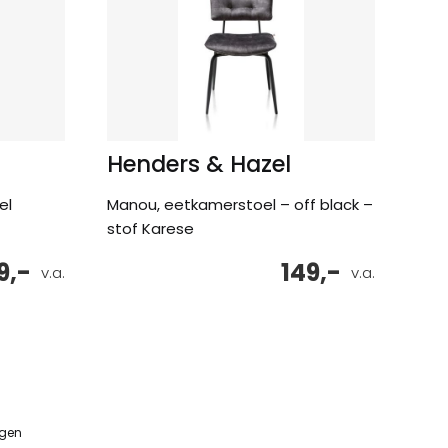
Henders & Hazel
el
Manou, eetkamerstoel – off black –
stof Karese
9,-
149,-
v.a.
v.a.
ngen