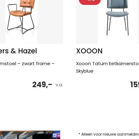
rs & Hazel
XOOON
armstoel – zwart frame –
Xooon Tatum Eetkamersto
Skyblue
249,-
15
v.a.
* Alleen voor nieuwe aanmeldi