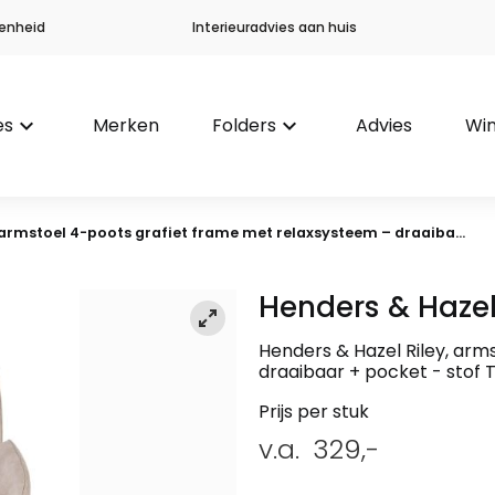
enheid
Interieuradvies aan huis
es
keyboard_arrow_down
Merken
Folders
keyboard_arrow_down
Advies
Win
 armstoel 4-poots grafiet frame met relaxsysteem – draaiba...
Henders & Haze
Henders & Hazel Riley, arm
draaibaar + pocket - stof 
Prijs per stuk
v.a.
329,-