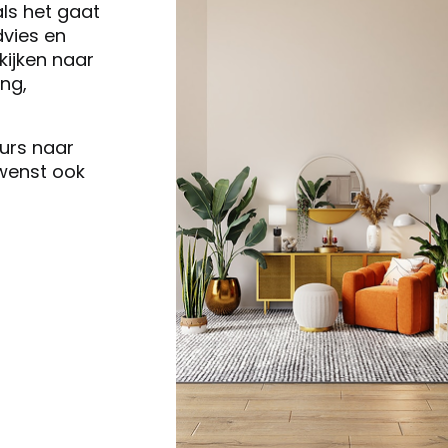
als het gaat
vies en
ijken naar
ng,
eurs naar
 wenst ook