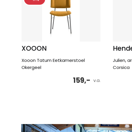
XOOON
Hende
Xooon Tatum Eetkamerstoel
Julien, 
Okergeel
Corsica
159,-
v.a.