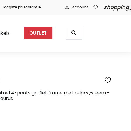
shopping
Laagste prijsgarantie
person_outline
Account
favorite_border
Producten
zoeken
search
kels
OUTLET
l
SFEERFOTO
stoel 4-poots grafiet frame met relaxsysteem -
Taurus