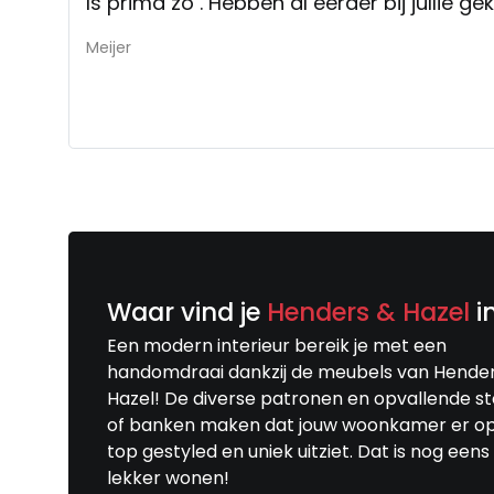
Is prima zo . Hebben al eerder bij jullie ge
Meijer
Waar vind je
Henders & Hazel
i
Een modern interieur bereik je met een
handomdraai dankzij de meubels van Hende
Hazel! De diverse patronen en opvallende s
of banken maken dat jouw woonkamer er o
top gestyled en uniek uitziet. Dat is nog eens
lekker wonen!