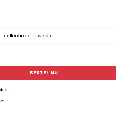
e collectie in de winkel
BESTEL NU
alist
gen