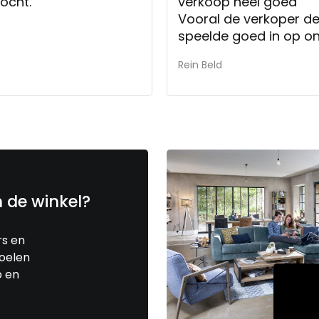
kocht.
verkoop heel goed
Vooral de verkoper de
speelde goed in op o
Rein Beld
n de winkel?
rs en
toelen
p en