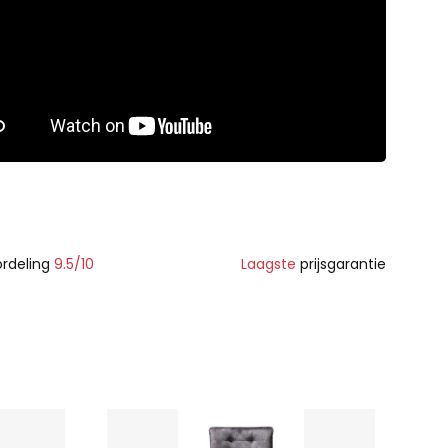
rdeling
9.5/10
Laagste
prijsgarantie