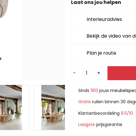
Laat ons jou helpen
Interieuradvies
Bekijk de video van d
Plan je route
Alternative:
-
+
Sinds
1913
jouw
meubelspeci
Gratis
ruilen binnen 30 da
Klantenbeoordeling
9.5/10
Laagste
prijsgarantie