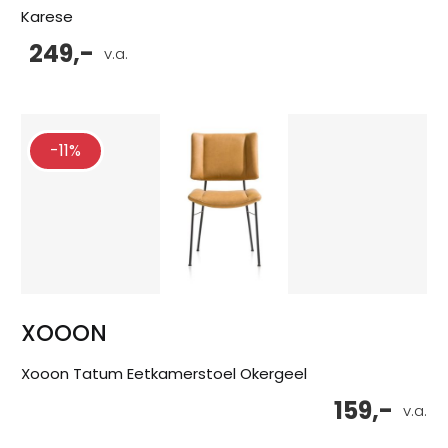
Karese
249,-
v.a.
-11%
XOOON
Xooon Tatum Eetkamerstoel Okergeel
159,-
v.a.