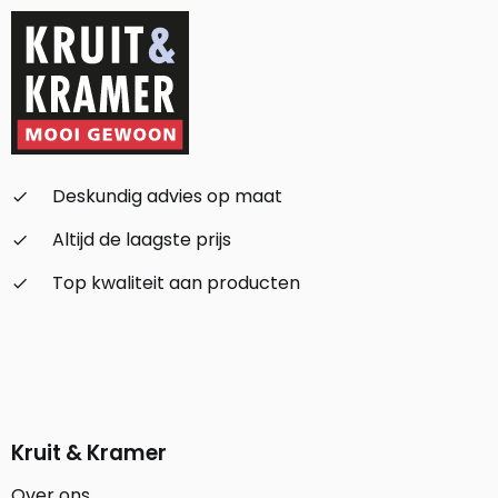
Deskundig advies op maat
check_small
Altijd de laagste prijs
check_small
Top kwaliteit aan producten
check_small
Kruit & Kramer
Over ons