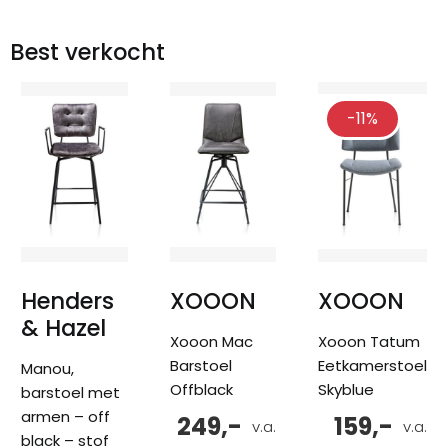
Best verkocht
-11%
Henders
XOOON
XOOON
& Hazel
Xooon Mac
Xooon Tatum
Barstoel
Eetkamerstoel
Manou,
Offblack
Skyblue
barstoel met
armen – off
249,-
159,-
v.a.
v.a.
black – stof