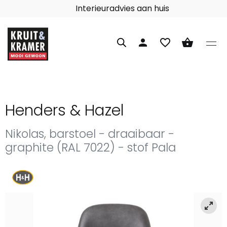
Interieuradvies aan huis
person
favorite_border
shopping_basket
Henders & Hazel
Nikolas, barstoel - draaibaar -
graphite (RAL 7022) - stof Pala