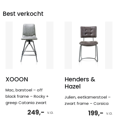
Best verkocht
XOOON
Henders &
Hazel
Mac, barstoel – off
black frame – Rocky +
Julien, eetkamerstoel –
greep Catania zwart
zwart frame – Corsica
249,-
199,-
v.a.
v.a.