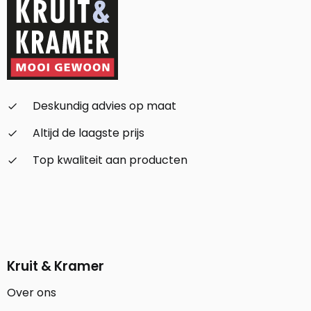
Deskundig advies op maat
check_small
Altijd de laagste prijs
check_small
Top kwaliteit aan producten
check_small
Kruit & Kramer
Over ons