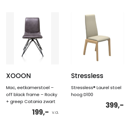
XOOON
Stressless
Mac, eetkamerstoel –
Stressless® Laurel stoel
off black frame – Rocky
hoog D100
+ greep Catania zwart
399,-
199,-
v.a.