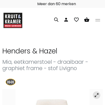
97% klanttevredenheid
person
favorite_border
shopping_basket
Henders & Hazel
Mia, eetkamerstoel - draaibaar -
graphiet frame - stof Livigno