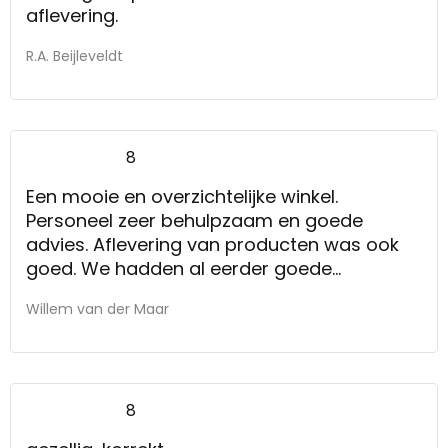
aflevering.
R.A. Beijleveldt
8
Een mooie en overzichtelijke winkel.
Personeel zeer behulpzaam en goede
advies. Aflevering van producten was ook
goed. We hadden al eerder goede
ervaringen bij kruit& Kramer gehad en
Willem van der Maar
daarom hadden we besloten om hier weer
heen te gaan.
8