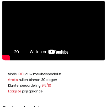
Sinds
1913
jouw
meubelspecialist
Gratis
ruilen binnen 30 dagen
Klantenbeoordeling
9.5/10
Laagste
prijsgarantie