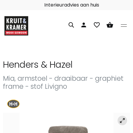
Interieuradvies aan huis
person
favorite_border
shopping_basket
Henders & Hazel
Mia, armstoel - draaibaar - graphiet
frame - stof Livigno