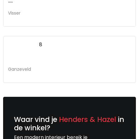
.....
Visser
8
Ganzeveld
Waar vind je
Henders & Hazel
in
de winkel?
Een modern interieur bereik je