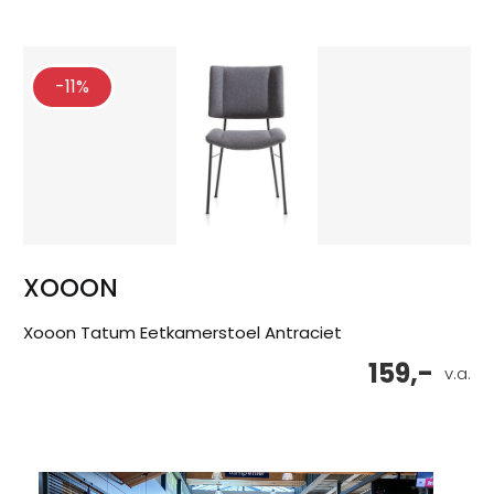
-11%
XOOON
Xooon Tatum Eetkamerstoel Antraciet
159,-
v.a.