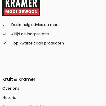
Deskundig advies op maat
check_small
Altijd de laagste prijs
check_small
Top kwaliteit aan producten
check_small
Kruit & Kramer
Over ons
Historie