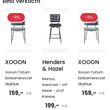
Best verkocht
-11%
-11%
XOOON
Henders
XOOON
& Hazel
Xooon Tatum
Xooon Tatum
Eetkamerstoel
Eetkamerstoel
Manou,
Skyblue
Skyblue
barstoel – off
black – stof
159,-
159,-
v.a.
v.a.
Karese
199,-
v.a.