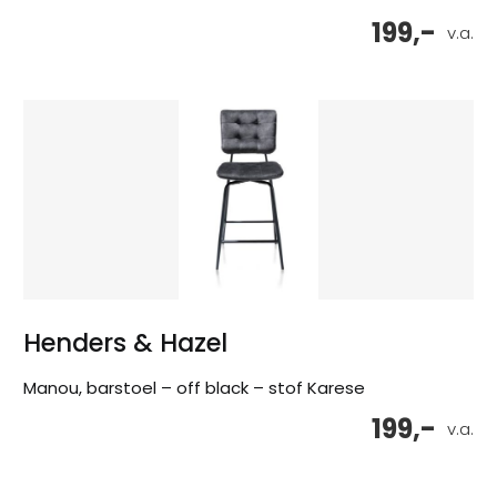
199,-
v.a.
Henders & Hazel
Manou, barstoel – off black – stof Karese
199,-
v.a.