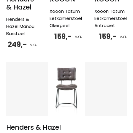
& Hazel
Xooon Tatum
Xooon Tatum
Eetkamerstoel
Eetkamerstoel
Henders &
Okergeel
Antraciet
Hazel Manou
Barstoel
159,-
159,-
v.a.
v.a.
249,-
v.a.
Henders & Hazel