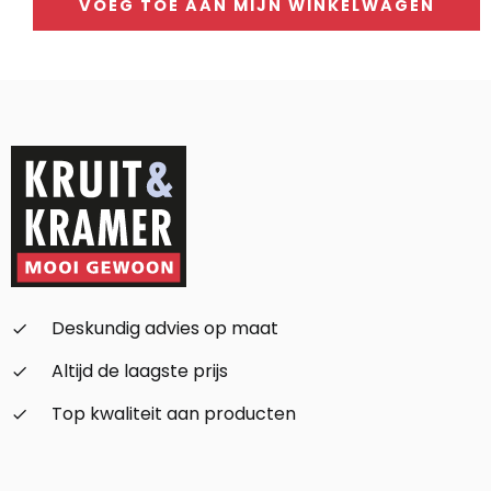
VOEG TOE AAN MIJN WINKELWAGEN
Alternative:
Deskundig advies op maat
check_small
Altijd de laagste prijs
check_small
Top kwaliteit aan producten
check_small