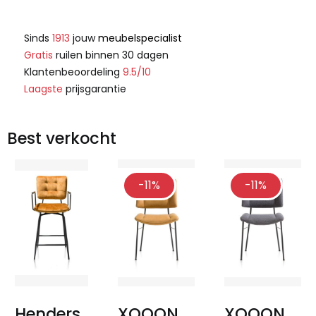
Sinds
1913
jouw
meubelspecialist
Gratis
ruilen binnen 30 dagen
Klantenbeoordeling
9.5/10
Laagste
prijsgarantie
Best verkocht
-11%
-11%
Henders
XOOON
XOOON