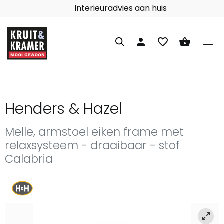
Interieuradvies aan huis
person
favorite_border
shopping_basket
Henders & Hazel
Melle, armstoel eiken frame met
relaxsysteem - draaibaar - stof
Calabria