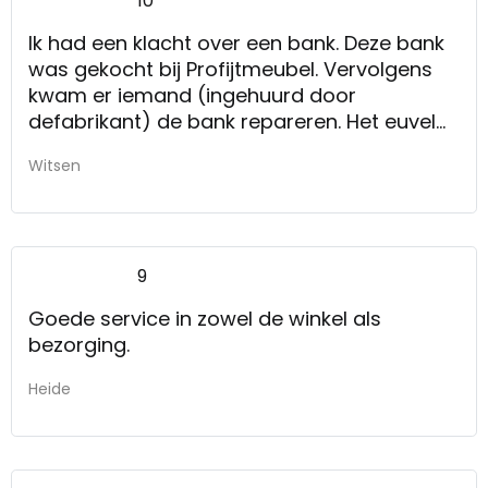
10
Ik had een klacht over een bank. Deze bank
was gekocht bij Profijtmeubel. Vervolgens
kwam er iemand (ingehuurd door
defabrikant) de bank repareren. Het euvel
werd nog veel erger. Opnieuw
Witsen
gereclameerd. Nu kwam een vakman van
Kruit&Kramer zelf. Deze aardige man is even
bezig geweest. Maar zoals het nu lijkt is het
probleem opgelost. Wij zijn er heel blij mee.
9
Voor mij reden om blijvend met hun in zee
te gaan.
Goede service in zowel de winkel als
bezorging.
Heide