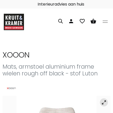
Interieuradvies aan huis
person
favorite_border
shopping_basket
XOOON
Mats, armstoel aluminium frame
wielen rough off black - stof Luton