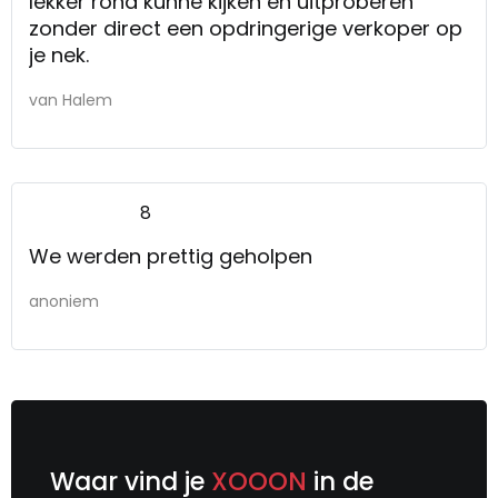
lekker rond kunne kijken en uitproberen
zonder direct een opdringerige verkoper op
je nek.
van Halem
8
We werden prettig geholpen
anoniem
Waar vind je
XOOON
in de