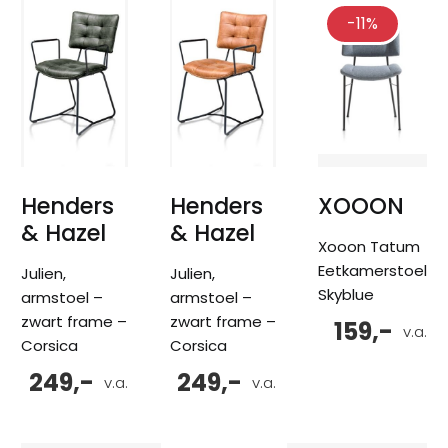
-11%
Henders
Henders
XOOON
& Hazel
& Hazel
Xooon Tatum
Eetkamerstoel
Julien,
Julien,
Skyblue
armstoel –
armstoel –
zwart frame –
zwart frame –
159,-
v.a.
Corsica
Corsica
249,-
249,-
v.a.
v.a.