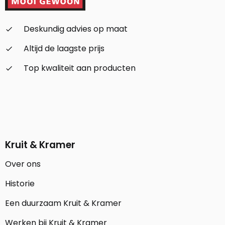
Deskundig advies op maat
check_small
Altijd de laagste prijs
check_small
Top kwaliteit aan producten
check_small
Kruit & Kramer
Over ons
Historie
Een duurzaam Kruit & Kramer
Werken bij Kruit & Kramer