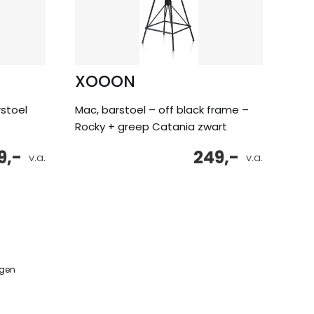
XOOON
stoel
Mac, barstoel – off black frame –
Rocky + greep Catania zwart
9,-
249,-
v.a.
v.a.
ngen