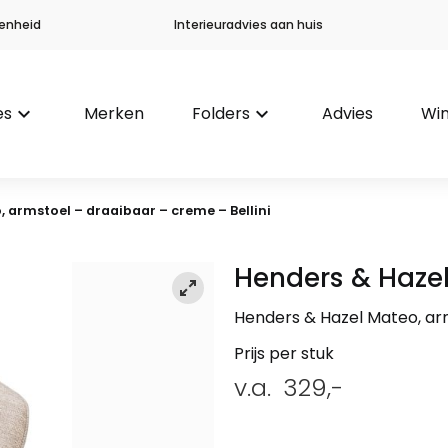
enheid
Interieuradvies aan huis
es
keyboard_arrow_down
Merken
Folders
keyboard_arrow_down
Advies
Win
 armstoel – draaibaar – creme – Bellini
Henders & Haze
Henders & Hazel Mateo, arm
Prijs per stuk
v.a.
329,-