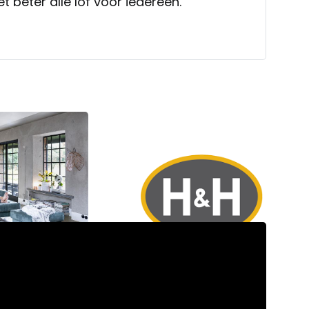
t beter alle lof voor iedereen.