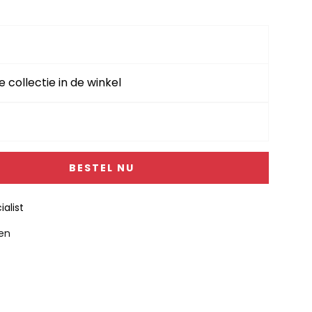
e collectie in de winkel
BESTEL NU
alist
gen