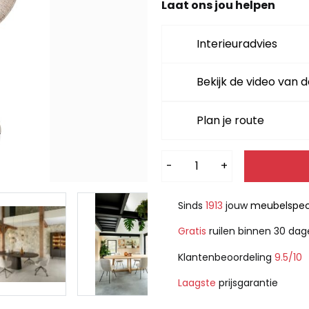
Laat ons jou helpen
Interieuradvies
Bekijk de video van d
Plan je route
Alternative:
-
+
Sinds
1913
jouw
meubelspeci
Gratis
ruilen binnen 30 da
Klantenbeoordeling
9.5/10
Laagste
prijsgarantie