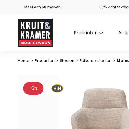
Meer dan 60 merken
97% klanttevred
Producten
keyboard_arrow_down
Acti
Home
>
Producten
>
Stoelen
>
Eetkamerstoelen
>
Mateo,
-6%