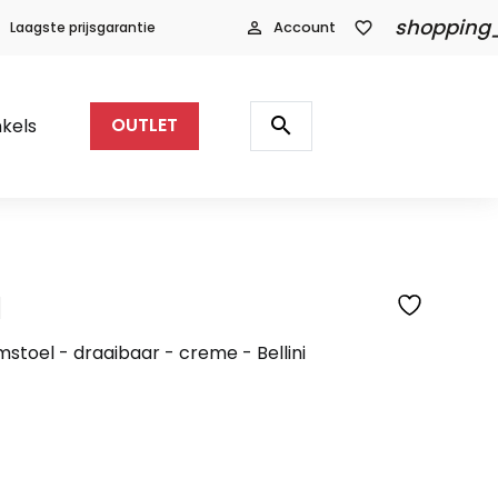
shopping
Laagste prijsgarantie
person_outline
Account
favorite_border
Producten
zoeken
search
kels
OUTLET
l
SFEERFOTO
stoel - draaibaar - creme - Bellini