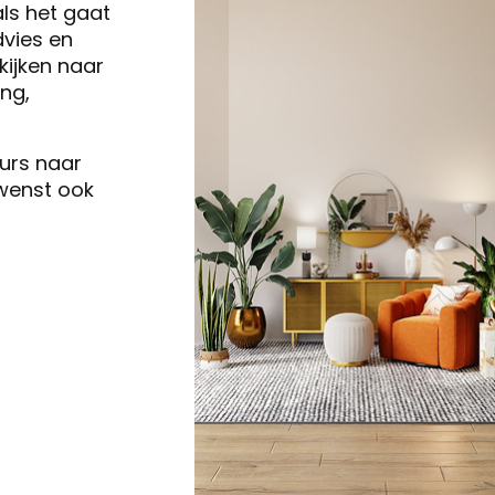
als het gaat
vies en
ijken naar
ng,
eurs naar
 wenst ook