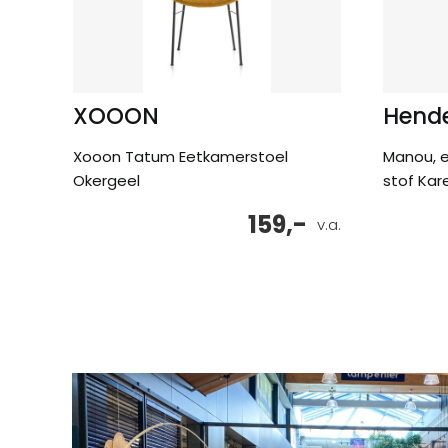
XOOON
Hende
Xooon Tatum Eetkamerstoel
Manou, e
Okergeel
stof Kar
159,-
v.a.