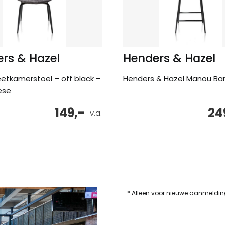
rs & Hazel
Henders & Hazel
etkamerstoel – off black –
Henders & Hazel Manou Bar
ese
149,-
24
v.a.
* Alleen voor nieuwe aanmeldi