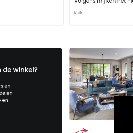
Volgens mij kan het nie
Kuik
n de winkel?
rs en
toelen
p en