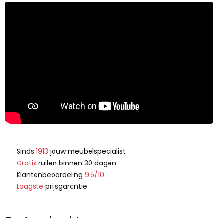
Sinds
1913
jouw
meubelspecialist
Gratis
ruilen binnen 30 dagen
Klantenbeoordeling
9.5/10
Laagste
prijsgarantie