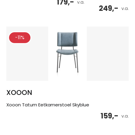
179,-
v.a.
249,-
v.a.
-11%
XOOON
Xooon Tatum Eetkamerstoel Skyblue
159,-
v.a.