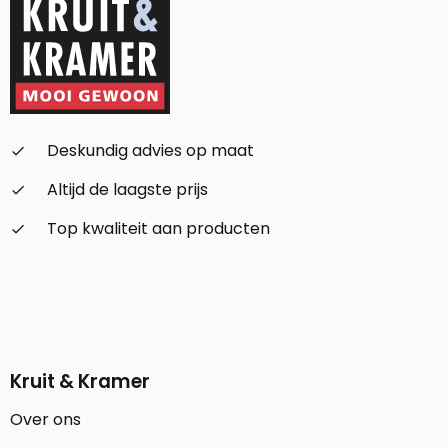
Deskundig advies op maat
check_small
Altijd de laagste prijs
check_small
Top kwaliteit aan producten
check_small
Kruit & Kramer
Over ons