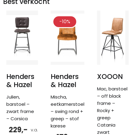
Best verkocht
-10%
Henders
Henders
XOOON
& Hazel
& Hazel
Mac, barstoel
– off black
Julien,
Mischa,
frame –
barstoel –
eetkamerstoel
Rocky +
zwart frame
– swing rond +
greep
– Corsica
greep – stof
Catania
karese
229,-
v.a.
zwart