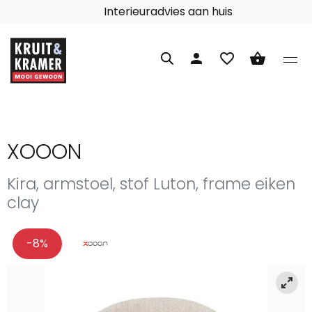
Interieuradvies aan huis
person
favorite_border
shopping_basket
XOOON
Kira, armstoel, stof Luton, frame eiken
clay
-8%