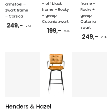
– off black
frame –
armstoel –
frame – Rocky
Rocky +
zwart frame
+ greep
greep
– Corsica
Catania zwart
Catania
249,-
v.a.
zwart
199,-
v.a.
249,-
v.a.
Henders & Hazel