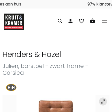
Interieuradvies aan huis
person
favorite_border
shopping_basket
Henders & Hazel
Julien, barstoel - zwart frame -
Corsica