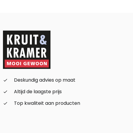
Alternative:
Deskundig advies op maat
check_small
Altijd de laagste prijs
check_small
Top kwaliteit aan producten
check_small