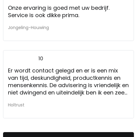
Onze ervaring is goed met uw bedrijf.
Service is ook dikke prima.
Jongeling-Houwing
10
Er wordt contact gelegd en er is een mix
van tijd, deskundigheid, productkennis en
mensenkennis. De advisering is vriendelijk en
niet dwingend en uiteindelijk ben ik een zeer
tevreden, blije klant die als de nieuwe
Holtrust
kombinatie van bed en matras in huis staat,
dan ga ik voor het eerst in.mijn 70 jarige
leven op tijd naar bed!
Geen aanbevelingen