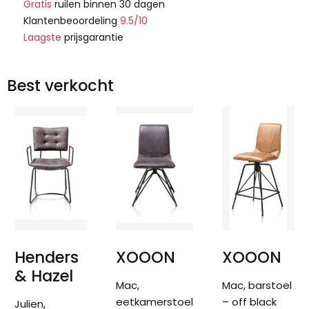
Gratis
ruilen binnen 30 dagen
Klantenbeoordeling
9.5/10
Laagste
prijsgarantie
Best verkocht
Henders
XOOON
XOOON
& Hazel
Mac,
Mac, barstoel
eetkamerstoel
– off black
Julien,