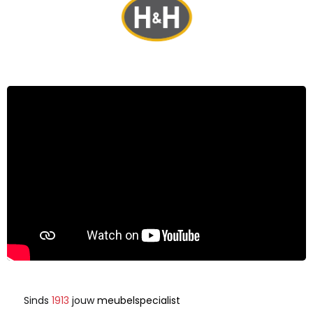
Sinds
1913
jouw
meubelspecialist